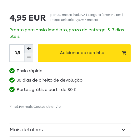
por
0,5
metro
incl. IVA
( Largura (cm): 142 cm |
4,95 EUR
Preço unitário
9,89 € / metro
)
Pronto para envio imediato, prazo de entrega: 5–7 dias
úteis
Adicionar ao carrinho
Envio rápido
30 dias de direito de devolução
Portes grátis a partir de 80 €
* incl. IVA mais
Custos de envio
Mais detalhes