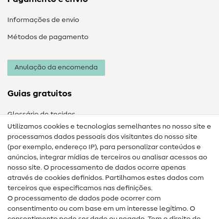
Informações de envio
Métodos de pagamento
Anulação da encomenda
Guias gratuitos
Glossário de tecidos
Utilizamos cookies e tecnologias semelhantes no nosso site e
Glossário de costura
processamos dados pessoais dos visitantes do nosso site
(por exemplo, endereço IP), para personalizar conteúdos e
Guias de costura
anúncios, integrar mídias de terceiros ou analisar acessos ao
nosso site. O processamento de dados ocorre apenas
Ajuda e contacto
através de cookies definidos. Partilhamos estes dados com
terceiros que especificamos nas definições.
Contacto
O processamento de dados pode ocorrer com
Mudança de proprietário
consentimento ou com base em um interesse legítimo. O