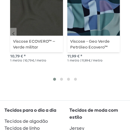
Viscose ECOVERO™ –
Viscose - Geo Verde
V
Verde militar
Petróleo Ecovero™
M
10,79 € *
11,99 € *
10,
1
metro
| 10,79 € / metro
1
metro
| 11,99 € / metro
1
me
Tecidos para o dia a dia
Tecidos de moda com
estilo
Tecidos de algodão
Tecidos de linho
Jersey