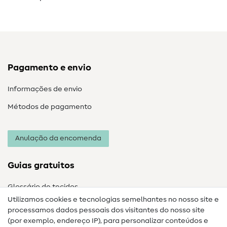
Pagamento e envio
Informações de envio
Métodos de pagamento
Anulação da encomenda
Guias gratuitos
Glossário de tecidos
Utilizamos cookies e tecnologias semelhantes no nosso site e
Glossário de costura
processamos dados pessoais dos visitantes do nosso site
(por exemplo, endereço IP), para personalizar conteúdos e
Guias de costura