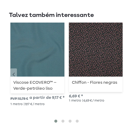
Talvez também interessante
Viscose ECOVERO™ –
Chiffon - Flores negras
T
Verde-petróleo liso
v
6,69 € *
a partir de 9,17 € *
12,
PVP 10,79 €
1
metro
| 6,69 € / metro
1
me
1
metro
| 9,17 € / metro