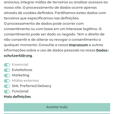
anúncios, integrar mídias de terceiros ou analisar acessos ao
Ajuda e contacto
nosso site. O processamento de dados ocorre apenas
através de cookies definidos. Partilhamos estes dados com
terceiros que especificamos nas definições.
Contacto
O processamento de dados pode ocorrer com
Mudança de proprietário
consentimento ou com base em um interesse legítimo. O
consentimento pode ser dado ou negado. Tem o direito de
Perguntas frequentes (FAQ)
não consentir e de alterar ou revogar o consentimento a
qualquer momento. Consulte a nossa
Impressum
e outras
Direito de cancelamento
informações sobre o uso de dados pessoais na nossa
Dados­
Popular
schutz­erklärung
.
Essencial
Tecidos
Estatísticas
Marketing
Acessórios de costura
Mídias externas
Promoção
DHL Preferred Delivery
Funcional
Mais definições
Aceitar tudo