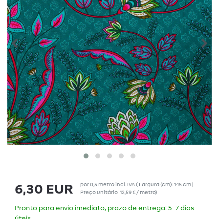
por
0,5
metro
incl. IVA
( Largura (cm): 145 cm |
6,30 EUR
Preço unitário
12,59 € / metro
)
Pronto para envio imediato, prazo de entrega: 5–7 dias
úteis