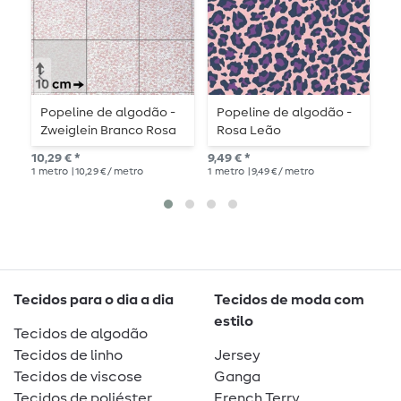
Popeline de algodão -
Popeline de algodão -
P
Zweiglein Branco Rosa
Rosa Leão
A
Antigo
O
10,29 € *
9,49 € *
10,
1
metro
| 10,29 € / metro
1
metro
| 9,49 € / metro
1
me
Tecidos para o dia a dia
Tecidos de moda com
estilo
Tecidos de algodão
Tecidos de linho
Jersey
Tecidos de viscose
Ganga
Tecidos de poliéster
French Terry