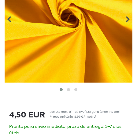
por
0,5
metro
incl. IVA
( Largura (cm): 145 cm |
4,50 EUR
Preço unitário
8,99 € / metro
)
Pronto para envio imediato, prazo de entrega: 5–7 dias
úteis