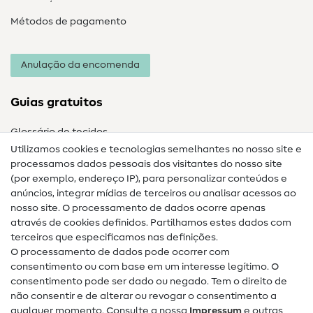
Métodos de pagamento
Anulação da encomenda
Guias gratuitos
Glossário de tecidos
Utilizamos cookies e tecnologias semelhantes no nosso site e
Glossário de costura
processamos dados pessoais dos visitantes do nosso site
(por exemplo, endereço IP), para personalizar conteúdos e
Guias de costura
anúncios, integrar mídias de terceiros ou analisar acessos ao
Ajuda e contacto
nosso site. O processamento de dados ocorre apenas
através de cookies definidos. Partilhamos estes dados com
terceiros que especificamos nas definições.
Contacto
O processamento de dados pode ocorrer com
Mudança de proprietário
consentimento ou com base em um interesse legítimo. O
consentimento pode ser dado ou negado. Tem o direito de
Perguntas frequentes (FAQ)
não consentir e de alterar ou revogar o consentimento a
qualquer momento. Consulte a nossa
Impressum
e outras
Direito de cancelamento