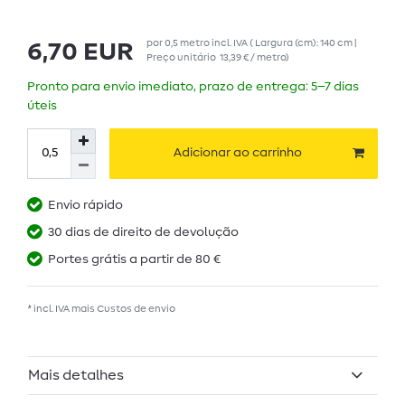
por
0,5
metro
incl. IVA
( Largura (cm): 140 cm |
6,70 EUR
Preço unitário
13,39 € / metro
)
Pronto para envio imediato, prazo de entrega: 5–7 dias
úteis
Adicionar ao carrinho
Envio rápido
30 dias de direito de devolução
Portes grátis a partir de 80 €
* incl. IVA mais
Custos de envio
Mais detalhes