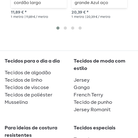
cordão largo
grande Azul aço
G
11,89 € *
20,39 € *
20,
1
metro
| 11,89 € / metro
1
metro
| 20,39 € / metro
1
me
Tecidos para o dia a dia
Tecidos de moda com
estilo
Tecidos de algodão
Tecidos de linho
Jersey
Tecidos de viscose
Ganga
Tecidos de poliéster
French Terry
Musselina
Tecido de punho
Jersey Romanit
Para ideias de costura
Tecidos especiais
resistentes