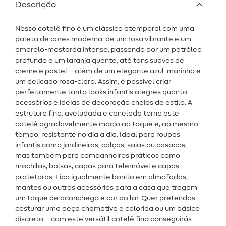
Descrição
Nosso cotelê fino é um clássico atemporal com uma
paleta de cores moderna: de um rosa vibrante e um
amarelo-mostarda intenso, passando por um petróleo
profundo e um laranja quente, até tons suaves de
creme e pastel – além de um elegante azul-marinho e
um delicado rosa-claro. Assim, é possível criar
perfeitamente tanto looks infantis alegres quanto
acessórios e ideias de decoração cheios de estilo. A
estrutura fina, aveludada e canelada torna este
cotelê agradavelmente macio ao toque e, ao mesmo
tempo, resistente no dia a dia. Ideal para roupas
infantis como jardineiras, calças, saias ou casacos,
mas também para companheiros práticos como
mochilas, bolsas, capas para telemóvel e capas
protetoras. Fica igualmente bonito em almofadas,
mantas ou outros acessórios para a casa que tragam
um toque de aconchego e cor ao lar. Quer pretendas
costurar uma peça chamativa e colorida ou um básico
discreto – com este versátil cotelê fino conseguirás