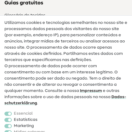
Guias gratuitos
Glossário de tecidos
Utilizamos cookies e tecnologias semelhantes no nosso site e
Glossário de costura
processamos dados pessoais dos visitantes do nosso site
(por exemplo, endereço IP), para personalizar conteúdos e
Guias de costura
anúncios, integrar mídias de terceiros ou analisar acessos ao
nosso site. O processamento de dados ocorre apenas
Ajuda e contacto
através de cookies definidos. Partilhamos estes dados com
terceiros que especificamos nas definições.
Contacto
O processamento de dados pode ocorrer com
Mudança de proprietário
consentimento ou com base em um interesse legítimo. O
consentimento pode ser dado ou negado. Tem o direito de
Perguntas frequentes (FAQ)
não consentir e de alterar ou revogar o consentimento a
qualquer momento. Consulte a nossa
Impressum
e outras
Direito de cancelamento
informações sobre o uso de dados pessoais na nossa
Dados­
Popular
schutz­erklärung
.
Essencial
Tecidos
Estatísticas
Marketing
Acessórios de costura