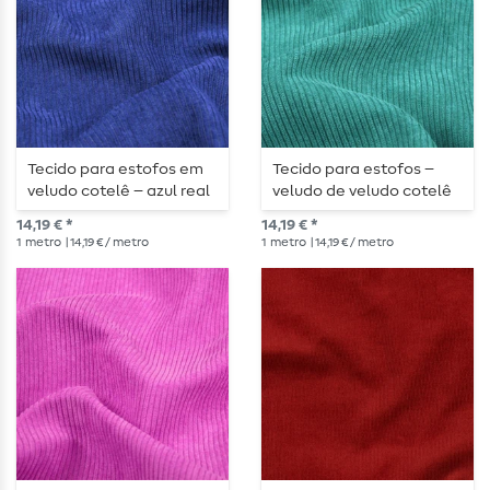
Tecido para estofos em
Tecido para estofos –
veludo cotelê – azul real
veludo de veludo cotelê
em turquesa escuro
14,19 € *
14,19 € *
profundo
1
metro
| 14,19 € / metro
1
metro
| 14,19 € / metro