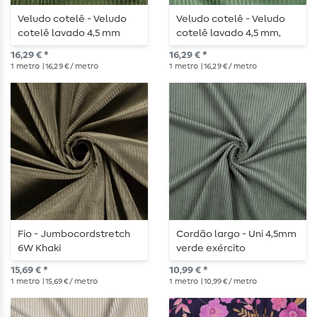
Veludo cotelê - Veludo
Veludo cotelê - Veludo
cotelê lavado 4,5 mm
cotelê lavado 4,5 mm,
verde-bosque
menta escura
16,29 € *
16,29 € *
1
metro
| 16,29 € / metro
1
metro
| 16,29 € / metro
Fio - Jumbocordstretch
Cordão largo - Uni 4,5mm
6W Khaki
verde exército
15,69 € *
10,99 € *
1
metro
| 15,69 € / metro
1
metro
| 10,99 € / metro