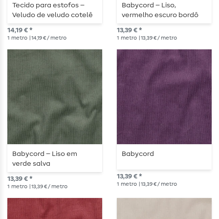
Tecido para estofos –
Babycord – Liso,
Veludo de veludo cotelê
vermelho escuro bordô
rosa fúcsia
14,19 € *
13,39 € *
1
metro
| 14,19 € / metro
1
metro
| 13,39 € / metro
Babycord – Liso em
Babycord
verde salva
13,39 € *
13,39 € *
1
metro
| 13,39 € / metro
1
metro
| 13,39 € / metro