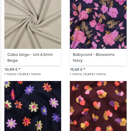
Cabo largo - Uni 4,5mm
Babycord - Blossoms
Bege
Navy
10,99 € *
15,69 € *
1
metro
| 10,99 € / metro
1
metro
| 15,69 € / metro