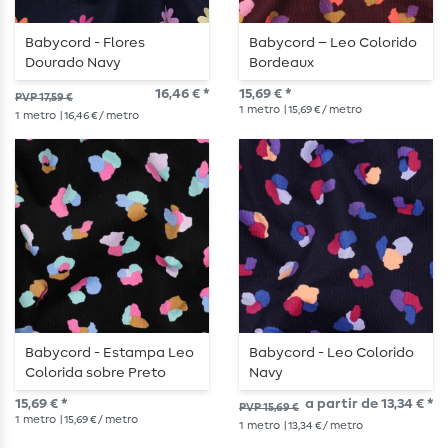
Babycord - Flores
Babycord – Leo Colorido
Dourado Navy
Bordeaux
16,46 € *
15,69 € *
PVP 17,59 €
1
metro
| 15,69 € / metro
1
metro
| 16,46 € / metro
Babycord - Estampa Leo
Babycord - Leo Colorido
Colorida sobre Preto
Navy
15,69 € *
a partir de 13,34 € *
PVP 15,69 €
1
metro
| 15,69 € / metro
1
metro
| 13,34 € / metro