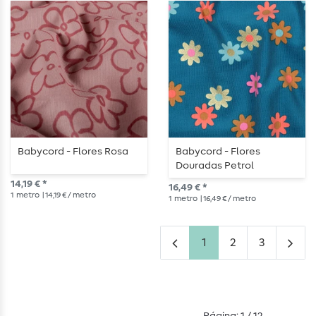
Babycord - Flores Rosa
Babycord - Flores
Douradas Petrol
14,19 € *
16,49 € *
1
metro
| 14,19 € / metro
1
metro
| 16,49 € / metro
1
2
3