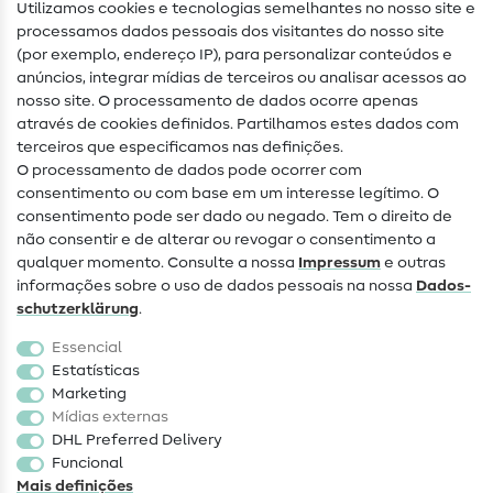
Utilizamos cookies e tecnologias semelhantes no nosso site e
Glossário de costura
processamos dados pessoais dos visitantes do nosso site
(por exemplo, endereço IP), para personalizar conteúdos e
Guias de costura
anúncios, integrar mídias de terceiros ou analisar acessos ao
nosso site. O processamento de dados ocorre apenas
Ajuda e contacto
através de cookies definidos. Partilhamos estes dados com
terceiros que especificamos nas definições.
Contacto
O processamento de dados pode ocorrer com
Mudança de proprietário
consentimento ou com base em um interesse legítimo. O
consentimento pode ser dado ou negado. Tem o direito de
Perguntas frequentes (FAQ)
não consentir e de alterar ou revogar o consentimento a
qualquer momento. Consulte a nossa
Impressum
e outras
Direito de cancelamento
informações sobre o uso de dados pessoais na nossa
Dados­
Popular
schutz­erklärung
.
Essencial
Tecidos
Estatísticas
Marketing
Acessórios de costura
Mídias externas
Promoção
DHL Preferred Delivery
Funcional
Mais definições