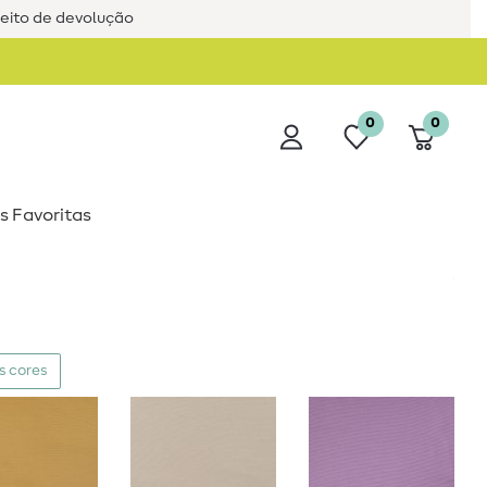
reito de devolução
0
0
s Favoritas
s cores