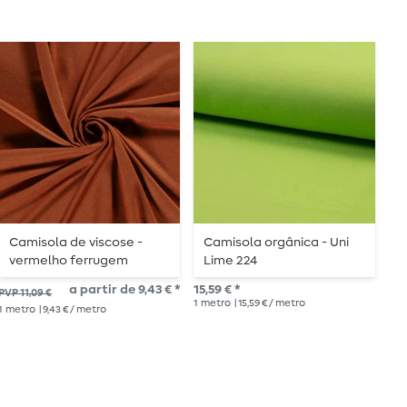
Camisola de viscose -
Camisola orgânica - Uni
J
vermelho ferrugem
Lime 224
i
a partir de 9,43 € *
15,59 € *
14,
PVP 11,09 €
1
metro
| 15,59 € / metro
1
me
1
metro
| 9,43 € / metro