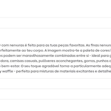
 com nervuras é feito para as tuas peças favoritas. As finas nervu
eitamente ao teu corpo. A imagem mostra-te a paleta de cores 
es podem ser maravilhosamente combinadas entre si - ideal para 
dora, camisas casuais, pulôveres aconchegantes, gorros, punhos ou
 bem-estar. O seu toque agradável torna-a particularmente adequ
 waffle - perfeito para misturas de materiais excitantes e detalh