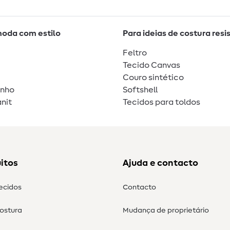
moda com estilo
Para ideias de costura resi
Feltro
Tecido Canvas
Couro sintético
unho
Softshell
nit
Tecidos para toldos
itos
Ajuda e contacto
tecidos
Contacto
costura
Mudança de proprietário