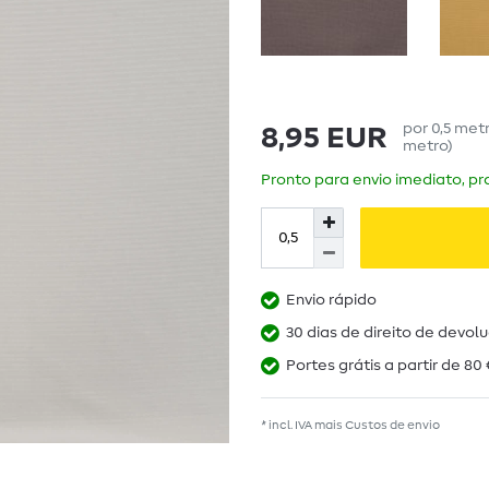
por
0,5
met
8,95 EUR
metro
)
Pronto para envio imediato, pra
Envio rápido
30 dias de direito de devol
Portes grátis a partir de 80 
* incl. IVA mais
Custos de envio