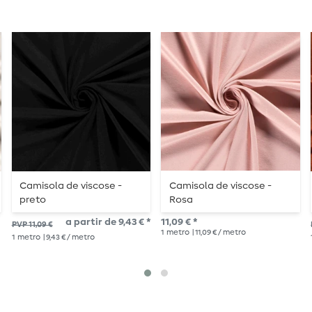
Camisola de viscose -
Camisola de viscose -
preto
Rosa
a partir de 9,43 € *
11,09 € *
PVP 11,09 €
1
metro
| 11,09 € / metro
1
metro
| 9,43 € / metro