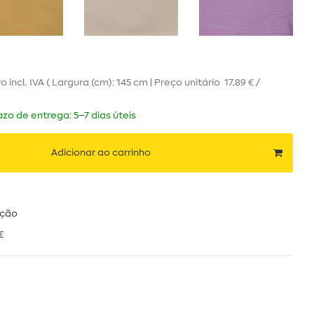
ro
incl. IVA
( Largura (cm): 145 cm | Preço unitário
17,89 € /
zo de entrega: 5–7 dias úteis
Adicionar ao carrinho
ução
€