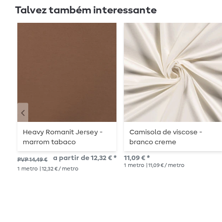
Talvez também interessante
Heavy Romanit Jersey -
Camisola de viscose -
marrom tabaco
branco creme
a partir de 12,32 € *
11,09 € *
PVP 14,49 €
1
metro
| 11,09 € / metro
1
metro
| 12,32 € / metro