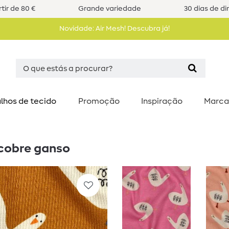
tir de 80 €
Grande variedade
30 dias de di
Novidade: Air Mesh! Descubra já!
lhos de tecido
Promoção
Inspiração
Marca
 cobre ganso