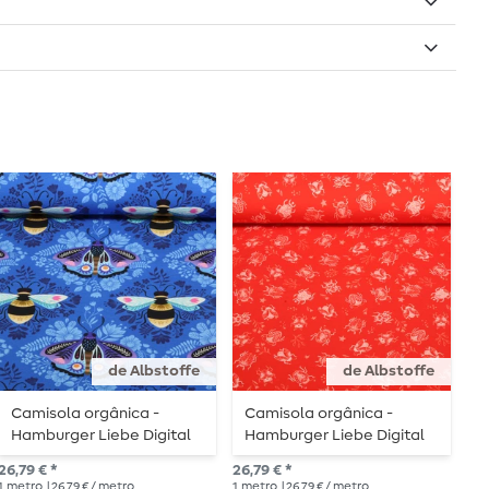
de Albstoffe
de Albstoffe
Camisola orgânica -
Camisola orgânica -
C
Hamburger Liebe Digital
Hamburger Liebe Digital
H
Print Beetles & Bugs Bees
Print Beetles & Bugs
P
26,79 € *
26,79 € *
26,
and Friends Azul
Tickle Red
T
1
metro
| 26,79 € / metro
1
metro
| 26,79 € / metro
1
me