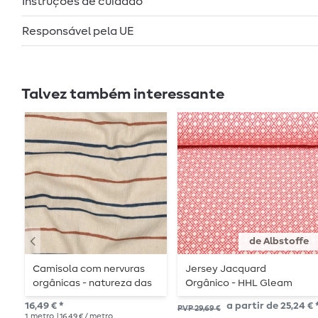
Instruções de cuidado
Responsável pela UE
Talvez também interessante
de Albstoffe
Camisola com nervuras
Jersey Jacquard
orgânicas - natureza das
Orgânico - HHL Gleam
riscas
Tiny Tango Knit Vermelho
16,49 € *
a partir de 25,24 € 
PVP 29,69 €
1
metro
| 16,49 € / metro