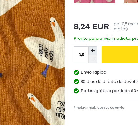
por
0,5
met
8,24 EUR
metro
)
Pronto para envio imediato, pra
Envio rápido
30 dias de direito de devol
Portes grátis a partir de 80 
* incl. IVA mais
Custos de envio