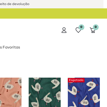
reito de devolução
0
0
s Favoritas
Esgotado