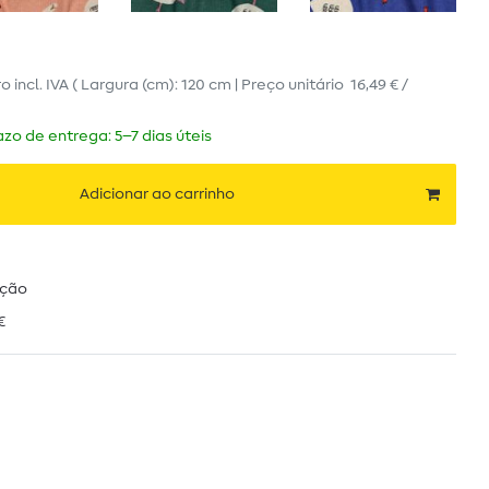
ro
incl. IVA
( Largura (cm): 120 cm | Preço unitário
16,49 € /
zo de entrega: 5–7 dias úteis
Adicionar ao carrinho
ução
€