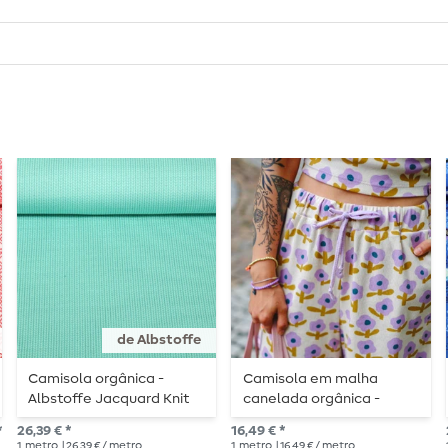
de Albstoffe
Camisola orgânica -
Camisola em malha
Albstoffe Jacquard Knit
canelada orgânica -
Malha Turquesa
flores natureza lavanda
*
26,39 € *
16,49 € *
1
metro
| 26,39 € / metro
1
metro
| 16,49 € / metro