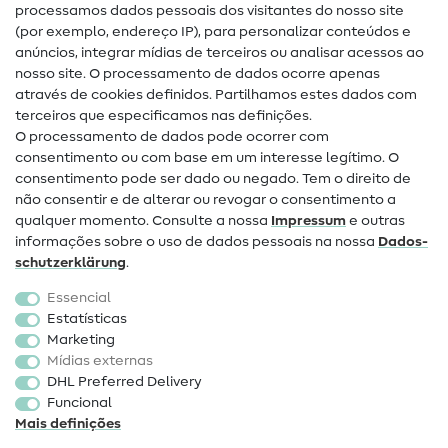
Glossário de costura
processamos dados pessoais dos visitantes do nosso site
(por exemplo, endereço IP), para personalizar conteúdos e
Guias de costura
anúncios, integrar mídias de terceiros ou analisar acessos ao
nosso site. O processamento de dados ocorre apenas
Ajuda e contacto
através de cookies definidos. Partilhamos estes dados com
terceiros que especificamos nas definições.
Contacto
O processamento de dados pode ocorrer com
Mudança de proprietário
consentimento ou com base em um interesse legítimo. O
consentimento pode ser dado ou negado. Tem o direito de
Perguntas frequentes (FAQ)
não consentir e de alterar ou revogar o consentimento a
qualquer momento. Consulte a nossa
Impressum
e outras
Direito de cancelamento
informações sobre o uso de dados pessoais na nossa
Dados­
Popular
schutz­erklärung
.
Essencial
Tecidos
Estatísticas
Marketing
Acessórios de costura
Mídias externas
Promoção
DHL Preferred Delivery
Funcional
Mais definições