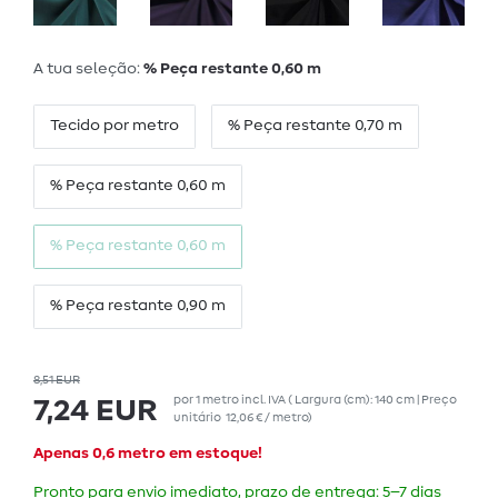
A tua seleção:
% Peça restante 0,60 m
Tecido por metro
% Peça restante 0,70 m
% Peça restante 0,60 m
% Peça restante 0,60 m
% Peça restante 0,90 m
8,51 EUR
por
1
metro
incl. IVA
( Largura (cm): 140 cm | Preço
7,24 EUR
unitário
12,06 € / metro
)
Apenas 0,6 metro em estoque!
Pronto para envio imediato, prazo de entrega: 5–7 dias