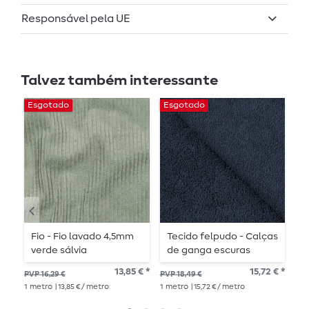
Responsável pela UE
Talvez também interessante
Esgotado
Esgotado
E
Fio - Fio lavado 4,5mm
Tecido felpudo - Calças
T
verde sálvia
de ganga escuras
e
13,85 € *
15,72 € *
18,
PVP 16,29 €
PVP 18,49 €
1
me
1
metro
| 13,85 € / metro
1
metro
| 15,72 € / metro