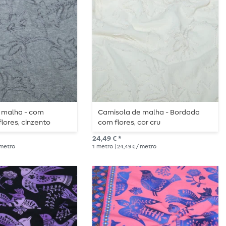
 malha - com
Camisola de malha - Bordada
lores, cinzento
com flores, cor cru
24,49 € *
/ metro
1
metro
| 24,49 € / metro