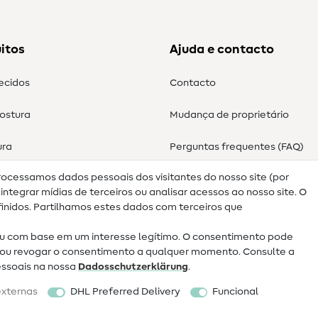
itos
Ajuda e contacto
tecidos
Contacto
costura
Mudança de proprietário
ura
Perguntas frequentes (FAQ)
rocessamos dados pessoais dos visitantes do nosso site (por
Direito de cancelamento
ntegrar mídias de terceiros ou analisar acessos ao nosso site. O
nidos. Partilhamos estes dados com terceiros que
 com base em um interesse legítimo. O consentimento pode
ar ou revogar o consentimento a qualquer momento. Consulte a
essoais na nossa
Dados­schutz­erklärung
.
externas
DHL Preferred Delivery
Funcional