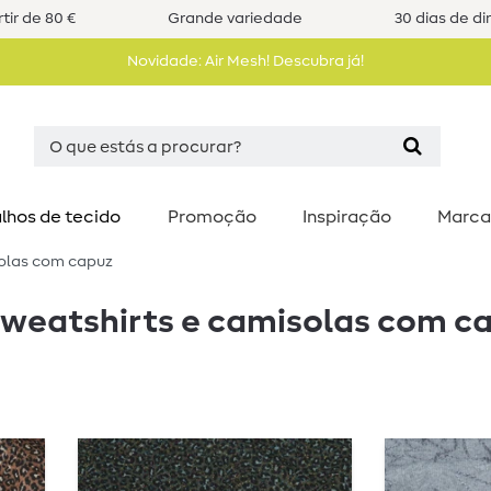
tir de 80 €
Grande variedade
30 dias de di
Novidade: Air Mesh! Descubra já!
lhos de tecido
Promoção
Inspiração
Marca
solas com capuz
sweatshirts e camisolas com c