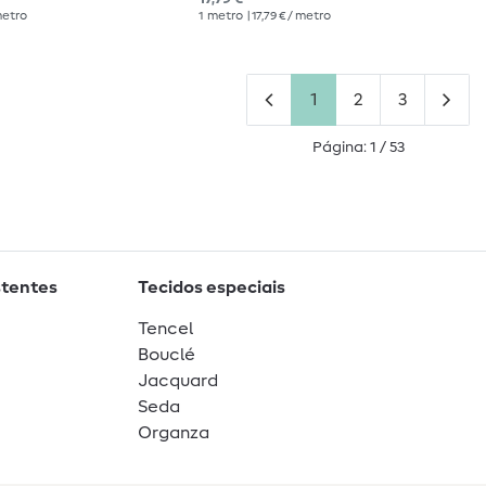
 metro
1
metro
| 17,79 € / metro
1
2
3
Página: 1 / 53
stentes
Tecidos especiais
Tencel
Bouclé
Jacquard
Seda
Organza