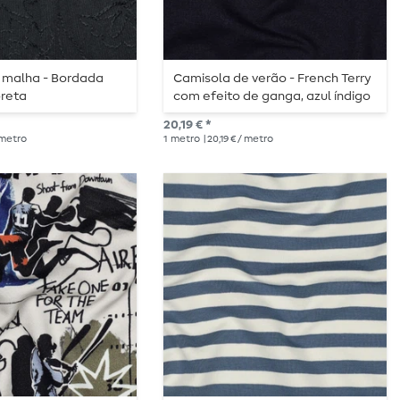
 malha - Bordada
Camisola de verão - French Terry
preta
com efeito de ganga, azul índigo
20,19 € *
/ metro
1
metro
| 20,19 € / metro