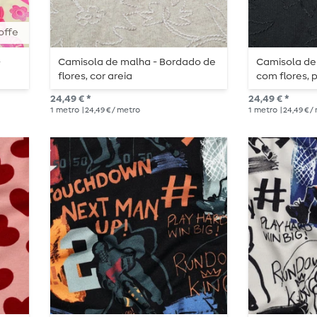
offe
-
Camisola de malha - Bordado de
Camisola de
flores, cor areia
com flores, 
24,49 € *
24,49 € *
1
metro
| 24,49 € / metro
1
metro
| 24,49 € 