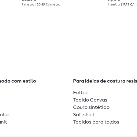
1
metro
| 20,89 € / metro
1
metro
| 17,79 € /
moda com estilo
Para ideias de costura resi
Feltro
Tecido Canvas
Couro sintético
unho
Softshell
nit
Tecidos para toldos