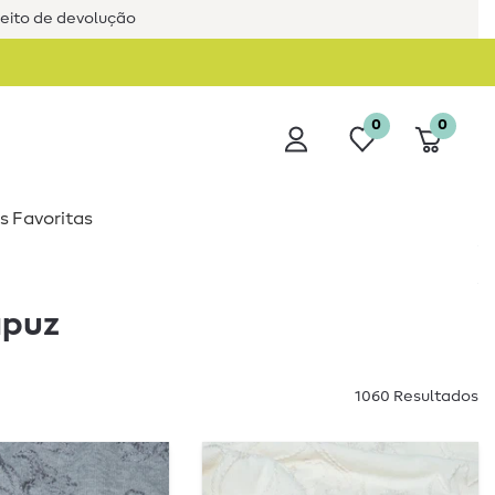
reito de devolução
0
0
s Favoritas
apuz
1060 Resultados