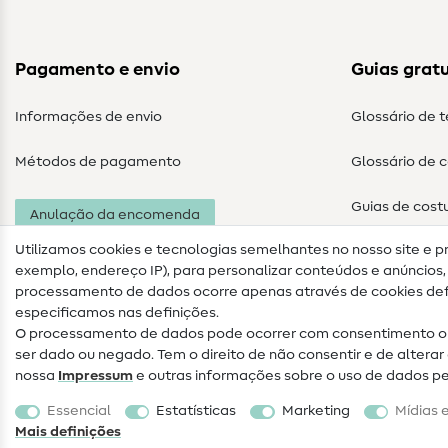
Pagamento e envio
Guias gratu
Informações de envio
Glossário de 
Métodos de pagamento
Glossário de 
Guias de cost
Anulação da encomenda
Utilizamos cookies e tecnologias semelhantes no nosso site e p
exemplo, endereço IP), para personalizar conteúdos e anúncios, i
processamento de dados ocorre apenas através de cookies defi
especificamos nas definições.
O processamento de dados pode ocorrer com consentimento ou
ser dado ou negado. Tem o direito de não consentir e de alter
nossa
Impressum
e outras informações sobre o uso de dados p
Informações legais
Proteção de dados
Termos e
Essencial
Estatísticas
Marketing
Mídias 
condições
Direito de rescisão
Mais definições