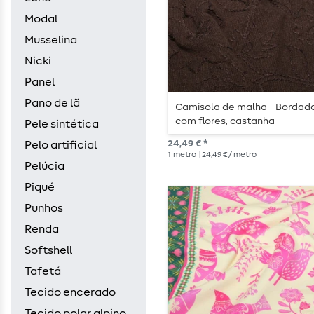
Modal
Musselina
Nicki
Panel
Pano de lã
Camisola de malha - Bordad
com flores, castanha
Pele sintética
24,49 € *
Pelo artificial
1
metro
| 24,49 € / metro
Pelúcia
Piqué
Punhos
Renda
Softshell
Tafetá
Tecido encerado
Tecido polar alpino