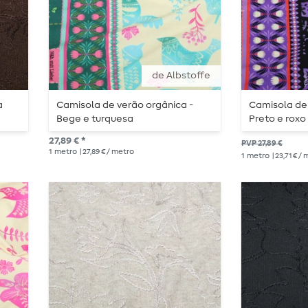
de Albstoffe
a
Camisola de verão orgânica -
Camisola de
Bege e turquesa
Preto e roxo
27,89 € *
PVP 27,89 €
1
metro
| 27,89 € / metro
1
metro
| 23,71 € /