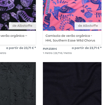
de Albstoffe
de Albstoffe
 verão orgânica –
Camisola de verão orgânica -
HHL Southern Ease Wild Chorus
Rosa Azul
a partir de 23,71 € *
a partir de 23,71 € *
PVP 27,89 €
 metro
1
metro
| 23,71 € / metro