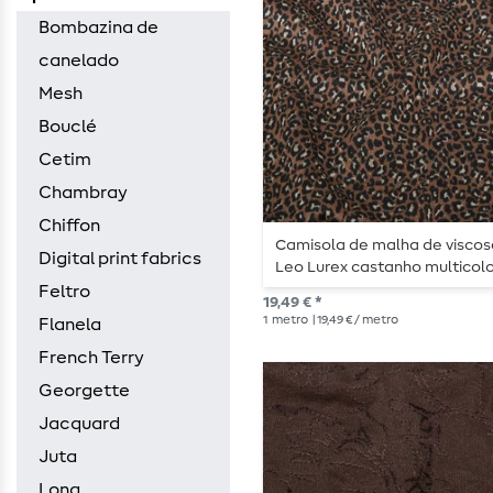
Bombazina de
canelado
Mesh
Bouclé
Cetim
Chambray
Chiffon
Camisola de malha de viscos
Digital print fabrics
Leo Lurex castanho multicolo
Feltro
19,49 € *
1
metro
| 19,49 € / metro
Flanela
French Terry
Georgette
Jacquard
Juta
Lona