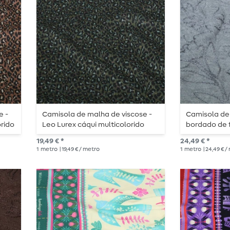
e -
Camisola de malha de viscose -
Camisola de
rido
Leo Lurex cáqui multicolorido
bordado de f
mesclado
19,49 € *
24,49 € *
1
metro
| 19,49 € / metro
1
metro
| 24,49 € 