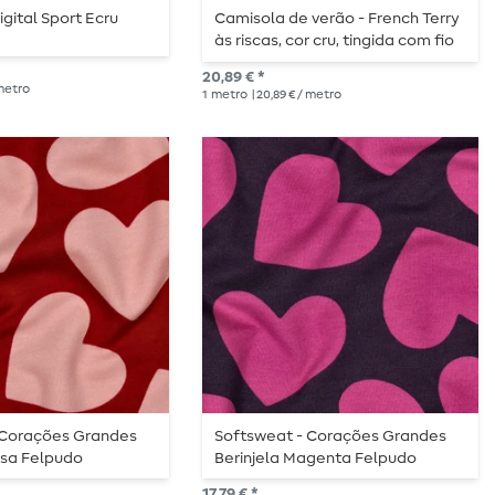
igital Sport Ecru
Camisola de verão - French Terry
às riscas, cor cru, tingida com fio
de ganga
20,89 € *
 metro
1
metro
| 20,89 € / metro
 Corações Grandes
Softsweat - Corações Grandes
sa Felpudo
Berinjela Magenta Felpudo
17,79 € *