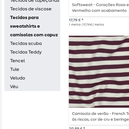
Tecidos de tapeçarias
Softsweat - Corações Rosa 
Tecidos de viscose
Vermelho com acabamento
felpudo
Tecidos para
17,79 € *
1
metro
| 17,79 € / metro
sweatshirts e
camisolas com capuz
Tecidos scuba
Tecidos Teddy
Tencel
Tule
Veludo
Véu
Camisola de verão - French T
às riscas, cor de cru e beringe
tingida no fio
20,89 € *