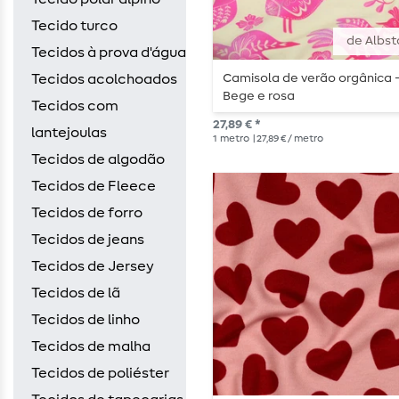
Tecido turco
de Albst
Tecidos à prova d'água
Camisola de verão orgânica 
Tecidos acolchoados
Bege e rosa
Tecidos com
27,89 € *
lantejoulas
1
metro
| 27,89 € / metro
Tecidos de algodão
Tecidos de Fleece
Tecidos de forro
Tecidos de jeans
Tecidos de Jersey
Tecidos de lã
Tecidos de linho
Tecidos de malha
Tecidos de poliéster