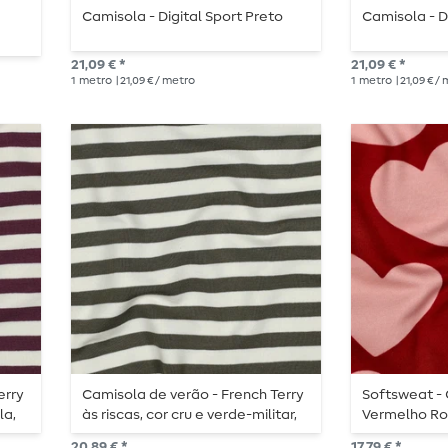
e
Camisola - Digital Sport Preto
Camisola - D
21,09 € *
21,09 € *
1
metro
| 21,09 € / metro
1
metro
| 21,09 € /
erry
Camisola de verão - French Terry
Softsweat -
la,
às riscas, cor cru e verde-militar,
Vermelho Ro
tingida no fio
20,89 € *
17,79 € *