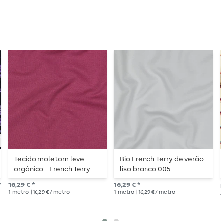
Tecido moletom leve
Bio French Terry de verão
orgânico - French Terry
liso branco 005
liso amora 043
*
16,29 € *
16,29 € *
1
metro
| 16,29 € / metro
1
metro
| 16,29 € / metro