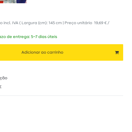
ro
incl. IVA
( Largura (cm): 145 cm | Preço unitário
19,69 € /
zo de entrega: 5–7 dias úteis
Adicionar ao carrinho
ução
€