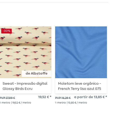
-30%
de Albstoffe
Sweat - Impressão digital
Moletom leve orgânico -
C
Glossy Birds Ecru
French Terry liso azul 075
o
19,52 € *
a partir de 13,85 € *
27,
PVP 27,89 €
PVP 16,29 €
1
me
1
metro
| 19,52 € / metro
1
metro
| 13,85 € / metro