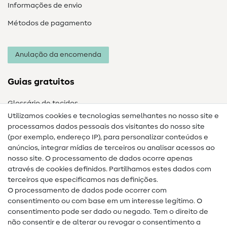
Informações de envio
Métodos de pagamento
Anulação da encomenda
Guias gratuitos
Glossário de tecidos
Utilizamos cookies e tecnologias semelhantes no nosso site e
Glossário de costura
processamos dados pessoais dos visitantes do nosso site
(por exemplo, endereço IP), para personalizar conteúdos e
Guias de costura
anúncios, integrar mídias de terceiros ou analisar acessos ao
nosso site. O processamento de dados ocorre apenas
Ajuda e contacto
através de cookies definidos. Partilhamos estes dados com
terceiros que especificamos nas definições.
Contacto
O processamento de dados pode ocorrer com
Mudança de proprietário
consentimento ou com base em um interesse legítimo. O
consentimento pode ser dado ou negado. Tem o direito de
Perguntas frequentes (FAQ)
não consentir e de alterar ou revogar o consentimento a