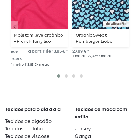
de Albstoffe
Moletom leve orgânico
Organic Sweat -
S
- French Terry liso
Hamburger Liebe
I
fúcsia 033
Digital Print Hand On
O
a partir de 13,85 € *
27,89 € *
27,
PVP
Heart Honest Navy
P
1
metro
| 27,89 € / metro
1
me
16,29 €
1
metro
| 13,85 € / metro
Tecidos para o dia a dia
Tecidos de moda com
estilo
Tecidos de algodão
Tecidos de linho
Jersey
Tecidos de viscose
Ganga