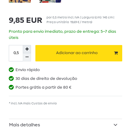
por
0,5
metro
incl. IVA
( Largura (cm): 145 cm |
9,85 EUR
Preço unitário
19,69 € / metro
)
Pronto para envio imediato, prazo de entrega: 5–7 dias
úteis
Adicionar ao carrinho
Envio rápido
30 dias de direito de devolução
Portes grátis a partir de 80 €
* incl. IVA mais
Custos de envio
Mais detalhes