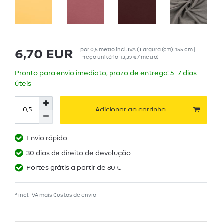
por
0,5
metro
incl. IVA
( Largura (cm): 155 cm |
6,70 EUR
Preço unitário
13,39 € / metro
)
Pronto para envio imediato, prazo de entrega: 5–7 dias
úteis
Adicionar ao carrinho
Envio rápido
30 dias de direito de devolução
Portes grátis a partir de 80 €
* incl. IVA mais
Custos de envio