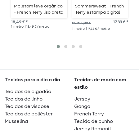
Moletom leve orgânico
Sommersweat - French
S
- French Terry liso preto
Terry estampa digital
L
bolas de futebol Navy
18,49 € *
17,33 € *
PVP 20,39 €
PV
escovado
1
metro
| 18,49 € / metro
1
metro
| 17,33 € / metro
26,
1
me
Tecidos para o dia a dia
Tecidos de moda com
estilo
Tecidos de algodão
Tecidos de linho
Jersey
Tecidos de viscose
Ganga
Tecidos de poliéster
French Terry
Musselina
Tecido de punho
Jersey Romanit