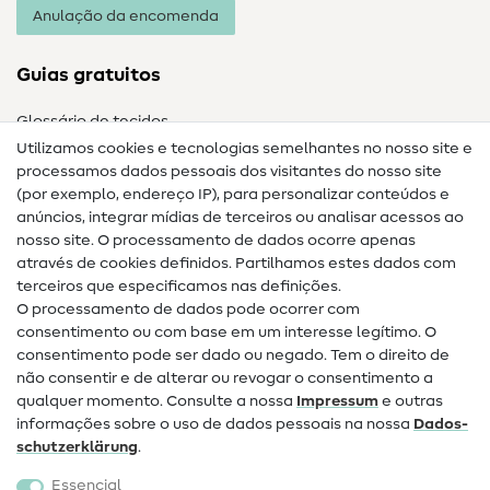
Anulação da encomenda
Guias gratuitos
Glossário de tecidos
Utilizamos cookies e tecnologias semelhantes no nosso site e
Glossário de costura
processamos dados pessoais dos visitantes do nosso site
(por exemplo, endereço IP), para personalizar conteúdos e
Guias de costura
anúncios, integrar mídias de terceiros ou analisar acessos ao
nosso site. O processamento de dados ocorre apenas
Ajuda e contacto
através de cookies definidos. Partilhamos estes dados com
terceiros que especificamos nas definições.
Contacto
O processamento de dados pode ocorrer com
Mudança de proprietário
consentimento ou com base em um interesse legítimo. O
consentimento pode ser dado ou negado. Tem o direito de
Perguntas frequentes (FAQ)
não consentir e de alterar ou revogar o consentimento a
qualquer momento. Consulte a nossa
Impressum
e outras
Direito de cancelamento
informações sobre o uso de dados pessoais na nossa
Dados­
Popular
schutz­erklärung
.
Essencial