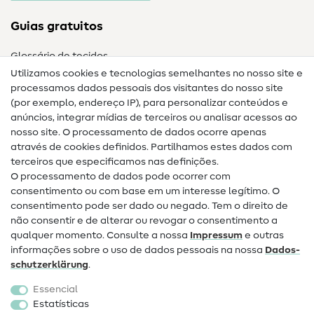
Guias gratuitos
Glossário de tecidos
Utilizamos cookies e tecnologias semelhantes no nosso site e
Glossário de costura
processamos dados pessoais dos visitantes do nosso site
(por exemplo, endereço IP), para personalizar conteúdos e
Guias de costura
anúncios, integrar mídias de terceiros ou analisar acessos ao
nosso site. O processamento de dados ocorre apenas
Ajuda e contacto
através de cookies definidos. Partilhamos estes dados com
terceiros que especificamos nas definições.
Contacto
O processamento de dados pode ocorrer com
Mudança de proprietário
consentimento ou com base em um interesse legítimo. O
consentimento pode ser dado ou negado. Tem o direito de
Perguntas frequentes (FAQ)
não consentir e de alterar ou revogar o consentimento a
qualquer momento. Consulte a nossa
Impressum
e outras
Direito de cancelamento
informações sobre o uso de dados pessoais na nossa
Dados­
Popular
schutz­erklärung
.
Essencial
Tecidos
Estatísticas