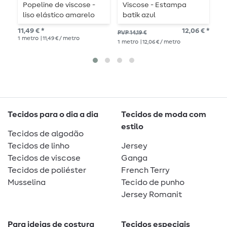
Popeline de viscose -
Viscose - Estampa
V
liso elástico amarelo
batik azul
E
11,49 € *
12,06 € *
11,
PVP 14,19 €
1
metro
| 11,49 € / metro
1
me
1
metro
| 12,06 € / metro
Tecidos para o dia a dia
Tecidos de moda com
estilo
Tecidos de algodão
Tecidos de linho
Jersey
Tecidos de viscose
Ganga
Tecidos de poliéster
French Terry
Musselina
Tecido de punho
Jersey Romanit
Para ideias de costura
Tecidos especiais