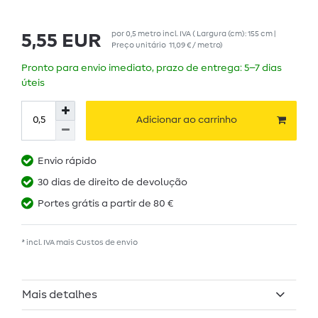
por
0,5
metro
incl. IVA
( Largura (cm): 155 cm |
5,55 EUR
Preço unitário
11,09 € / metro
)
Pronto para envio imediato, prazo de entrega: 5–7 dias
úteis
Adicionar ao carrinho
Envio rápido
30 dias de direito de devolução
Portes grátis a partir de 80 €
* incl. IVA mais
Custos de envio
Mais detalhes