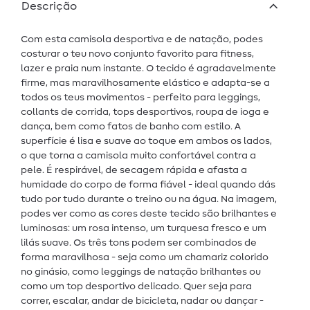
Descrição
Com esta camisola desportiva e de natação, podes
costurar o teu novo conjunto favorito para fitness,
lazer e praia num instante. O tecido é agradavelmente
firme, mas maravilhosamente elástico e adapta-se a
todos os teus movimentos - perfeito para leggings,
collants de corrida, tops desportivos, roupa de ioga e
dança, bem como fatos de banho com estilo. A
superfície é lisa e suave ao toque em ambos os lados,
o que torna a camisola muito confortável contra a
pele. É respirável, de secagem rápida e afasta a
humidade do corpo de forma fiável - ideal quando dás
tudo por tudo durante o treino ou na água. Na imagem,
podes ver como as cores deste tecido são brilhantes e
luminosas: um rosa intenso, um turquesa fresco e um
lilás suave. Os três tons podem ser combinados de
forma maravilhosa - seja como um chamariz colorido
no ginásio, como leggings de natação brilhantes ou
como um top desportivo delicado. Quer seja para
correr, escalar, andar de bicicleta, nadar ou dançar -