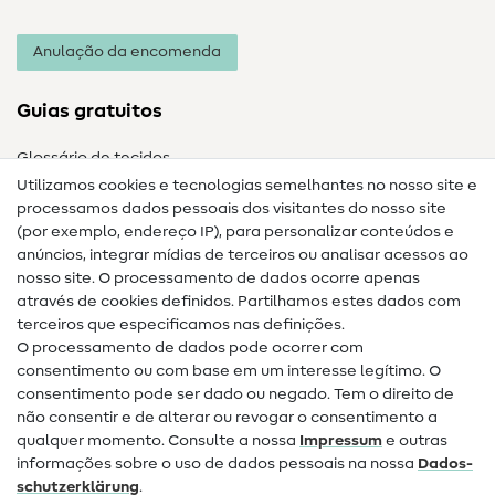
Anulação da encomenda
Guias gratuitos
Glossário de tecidos
Utilizamos cookies e tecnologias semelhantes no nosso site e
Glossário de costura
processamos dados pessoais dos visitantes do nosso site
(por exemplo, endereço IP), para personalizar conteúdos e
Guias de costura
anúncios, integrar mídias de terceiros ou analisar acessos ao
nosso site. O processamento de dados ocorre apenas
Ajuda e contacto
através de cookies definidos. Partilhamos estes dados com
terceiros que especificamos nas definições.
Contacto
O processamento de dados pode ocorrer com
Mudança de proprietário
consentimento ou com base em um interesse legítimo. O
consentimento pode ser dado ou negado. Tem o direito de
Perguntas frequentes (FAQ)
não consentir e de alterar ou revogar o consentimento a
qualquer momento. Consulte a nossa
Impressum
e outras
Direito de cancelamento
informações sobre o uso de dados pessoais na nossa
Dados­
Popular
schutz­erklärung
.