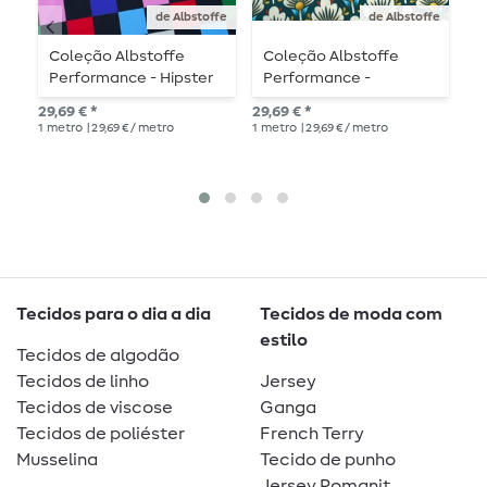
de Albstoffe
de Albstoffe
Coleção Albstoffe
Coleção Albstoffe
C
Performance - Hipster
Performance -
P
Square Preto
Blomster Petrol
B
29,69 € *
29,69 € *
29,
Multicolorido
1
metro
| 29,69 € / metro
1
metro
| 29,69 € / metro
1
me
Tecidos para o dia a dia
Tecidos de moda com
estilo
Tecidos de algodão
Tecidos de linho
Jersey
Tecidos de viscose
Ganga
Tecidos de poliéster
French Terry
Musselina
Tecido de punho
Jersey Romanit