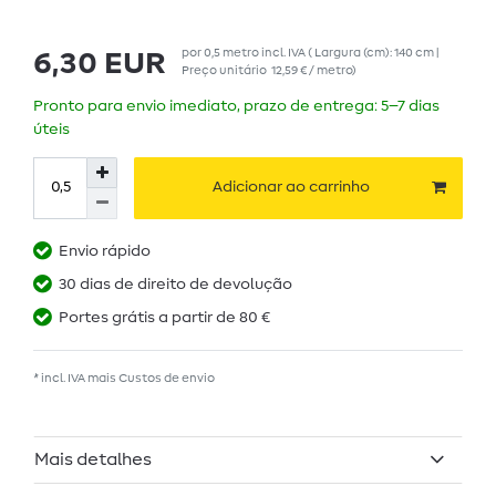
por
0,5
metro
incl. IVA
( Largura (cm): 140 cm |
6,30 EUR
Preço unitário
12,59 € / metro
)
Pronto para envio imediato, prazo de entrega: 5–7 dias
úteis
Adicionar ao carrinho
Envio rápido
30 dias de direito de devolução
Portes grátis a partir de 80 €
* incl. IVA mais
Custos de envio
Mais detalhes