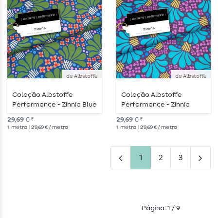
de Albstoffe
de Albstoffe
Coleção Albstoffe
Coleção Albstoffe
Performance - Zinnia Blue
Performance - Zinnia
Green
Turquesa Mauve
29,69 € *
29,69 € *
1
metro
| 29,69 € / metro
1
metro
| 29,69 € / metro
1
2
3
Página: 1 / 9