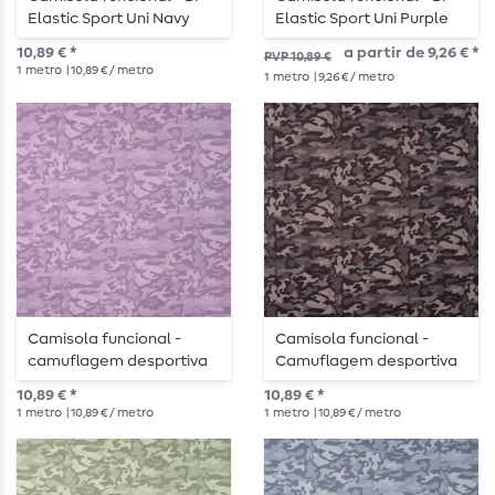
Elastic Sport Uni Navy
Elastic Sport Uni Purple
10,89 € *
a partir de 9,26 € *
PVP 10,89 €
1
metro
| 10,89 € / metro
1
metro
| 9,26 € / metro
Camisola funcional -
Camisola funcional -
camuflagem desportiva
Camuflagem desportiva
bi-elástica roxa
bi-elástica Preto
10,89 € *
10,89 € *
1
metro
| 10,89 € / metro
1
metro
| 10,89 € / metro