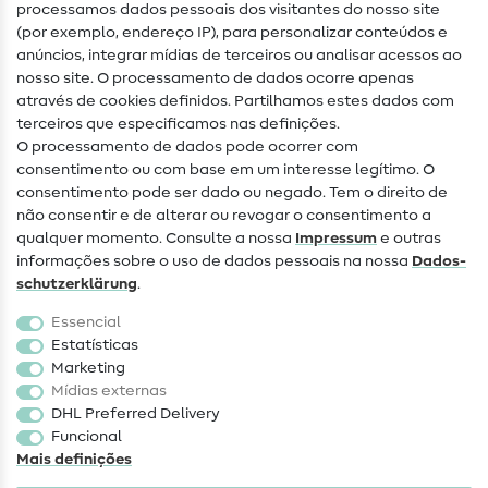
processamos dados pessoais dos visitantes do nosso site
(por exemplo, endereço IP), para personalizar conteúdos e
Guias de costura
anúncios, integrar mídias de terceiros ou analisar acessos ao
nosso site. O processamento de dados ocorre apenas
Ajuda e contacto
através de cookies definidos. Partilhamos estes dados com
terceiros que especificamos nas definições.
Contacto
O processamento de dados pode ocorrer com
Mudança de proprietário
consentimento ou com base em um interesse legítimo. O
consentimento pode ser dado ou negado. Tem o direito de
Perguntas frequentes (FAQ)
não consentir e de alterar ou revogar o consentimento a
qualquer momento. Consulte a nossa
Impressum
e outras
Direito de cancelamento
informações sobre o uso de dados pessoais na nossa
Dados­
Popular
schutz­erklärung
.
Essencial
Tecidos
Estatísticas
Marketing
Acessórios de costura
Mídias externas
Promoção
DHL Preferred Delivery
Funcional
Mais definições