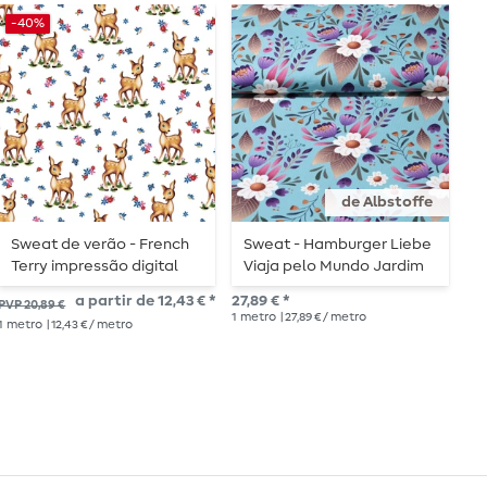
-40%
de Albstoffe
Sweat de verão - French
Sweat - Hamburger Liebe
C
Terry impressão digital
Viaja pelo Mundo Jardim
F
Cervo branco estrutura
Secreto Turquesa
e
a partir de 12,43 € *
27,89 € *
15,
PVP 20,89 €
em laços
1
metro
| 27,89 € / metro
1
me
1
metro
| 12,43 € / metro