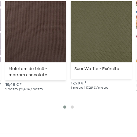
Moletom de tricô -
Suor Waffle - Exército
marrom chocolate
17,29 € *
*
19,49 € *
1
metro
| 17,29 € / metro
1
metro
| 19,49 € / metro