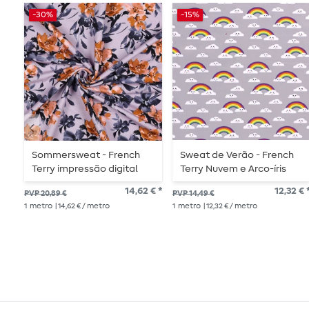
-30%
-15%
Sommersweat - French
Sweat de Verão - French
Terry impressão digital
Terry Nuvem e Arco-íris
flores aguarela lilás
Cinzento Estrutura de
14,62 € *
12,32 € 
PVP 20,89 €
PVP 14,49 €
estrutura de laços
Laços
1
metro
| 14,62 € / metro
1
metro
| 12,32 € / metro