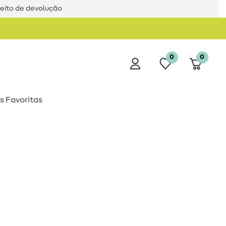
reito de devolução
0
0
s Favoritas