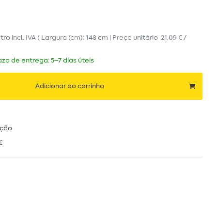
tro
incl. IVA
( Largura (cm): 148 cm | Preço unitário
21,09 € /
zo de entrega: 5–7 dias úteis
Adicionar ao carrinho
ução
€