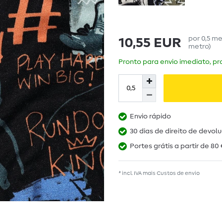
por
0,5
me
10,55 EUR
metro
)
Pronto para envio imediato, pra
Envio rápido
30 dias de direito de devol
Portes grátis a partir de 80 
* incl. IVA mais
Custos de envio