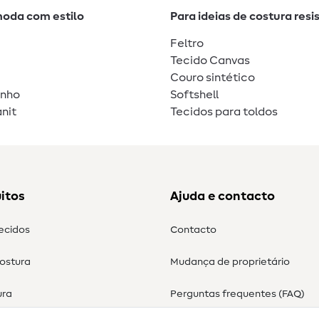
moda com estilo
Para ideias de costura resi
Feltro
Tecido Canvas
Couro sintético
unho
Softshell
nit
Tecidos para toldos
itos
Ajuda e contacto
tecidos
Contacto
costura
Mudança de proprietário
ura
Perguntas frequentes (FAQ)