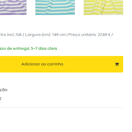
tro
incl. IVA
( Largura (cm): 149 cm | Preço unitário
27,89 € /
zo de entrega: 5–7 dias úteis
Adicionar ao carrinho
ução
€