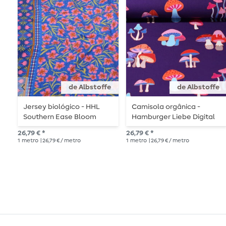
de Albstoffe
de Albstoffe
Jersey biológico - HHL
Camisola orgânica -
Southern Ease Bloom
Hamburger Liebe Digital
Drift Azul Real
Print Hand On Heart
26,79 € *
26,79 € *
Dream Purple
1
metro
| 26,79 € / metro
1
metro
| 26,79 € / metro