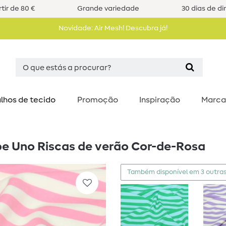
tir de 80 €
Grande variedade
30 dias de di
Novidade: Air Mesh! Descubra já!
lhos de tecido
Promoção
Inspiração
Marca
be Uno Riscas de verão Cor-de-Rosa
Também disponível em 3 outras