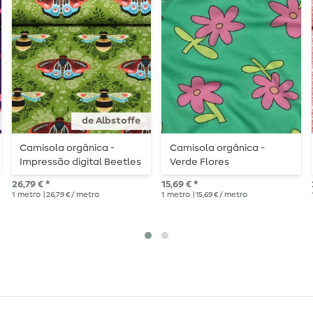
de Albstoffe
Camisola orgânica -
Camisola orgânica -
Impressão digital Beetles
Verde Flores
& Bugs Bees and Friends
26,79 € *
15,69 € *
Verde
1
metro
| 26,79 € / metro
1
metro
| 15,69 € / metro