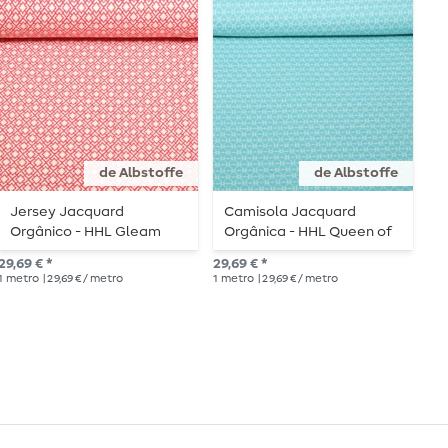
de Albstoffe
de Albstoffe
Jersey Jacquard
Camisola Jacquard
J
Orgânico - HHL Gleam
Orgânica - HHL Queen of
E
Tiny Tango Knit Vermelho
Hearts Cherry Heart Knit
B
29,69 € *
29,69 € *
18,
Turquoise
1
metro
| 29,69 € / metro
1
metro
| 29,69 € / metro
1
me