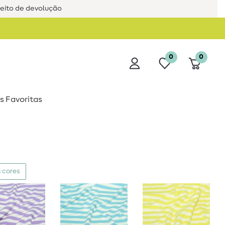
reito de devolução
0
0
s Favoritas
 cores