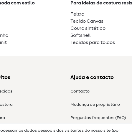
moda com estilo
Para ideias de costura resi
Feltro
Tecido Canvas
Couro sintético
unho
Softshell
nit
Tecidos para toldos
itos
Ajuda e contacto
tecidos
Contacto
costura
Mudança de proprietário
ura
Perguntas frequentes (FAQ)
rocessamos dados pessoais dos visitantes do nosso site (por
Direito de cancelamento