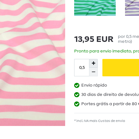
por
0,5
me
13,95 EUR
metro
)
Pronto para envio imediato, pra
Envio rápido
30 dias de direito de devol
Portes grátis a partir de 80 
* incl. IVA mais
Custos de envio