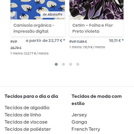
de Albstoffe
Camisola orgânica -
Cetim – Folha e Flor
L
impressão digital
Preto Violeta
Picknick Strawberries
a partir de 22,77 € *
10,11 € *
PV
PVP
PVP 11,89 €
azul royal
17,2
1
metro
| 10,11 € / metro
26,79 €
1
me
1
metro
| 22,77 € / metro
Tecidos para o dia a dia
Tecidos de moda com
estilo
Tecidos de algodão
Tecidos de linho
Jersey
Tecidos de viscose
Ganga
Tecidos de poliéster
French Terry