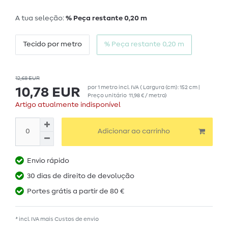
A tua seleção:
% Peça restante 0,20 m
Tecido por metro
% Peça restante 0,20 m
12,68 EUR
por
1
metro
incl. IVA
( Largura (cm): 152 cm |
10,78 EUR
Preço unitário
11,98 € / metro
)
Artigo atualmente indisponível
Adicionar ao carrinho
Envio rápido
30 dias de direito de devolução
Portes grátis a partir de 80 €
* incl. IVA mais
Custos de envio