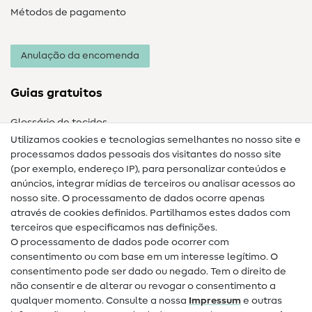
Métodos de pagamento
Anulação da encomenda
Guias gratuitos
Glossário de tecidos
Utilizamos cookies e tecnologias semelhantes no nosso site e
Glossário de costura
processamos dados pessoais dos visitantes do nosso site
(por exemplo, endereço IP), para personalizar conteúdos e
Guias de costura
anúncios, integrar mídias de terceiros ou analisar acessos ao
nosso site. O processamento de dados ocorre apenas
Ajuda e contacto
através de cookies definidos. Partilhamos estes dados com
terceiros que especificamos nas definições.
Contacto
O processamento de dados pode ocorrer com
Mudança de proprietário
consentimento ou com base em um interesse legítimo. O
consentimento pode ser dado ou negado. Tem o direito de
Perguntas frequentes (FAQ)
não consentir e de alterar ou revogar o consentimento a
qualquer momento. Consulte a nossa
Impressum
e outras
Direito de cancelamento