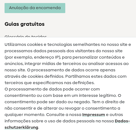
Anulação da encomenda
Guias gratuitos
Glossário de tecidos
Utilizamos cookies e tecnologias semelhantes no nosso site e
Glossário de costura
processamos dados pessoais dos visitantes do nosso site
(por exemplo, endereço IP), para personalizar conteúdos e
Guias de costura
anúncios, integrar mídias de terceiros ou analisar acessos ao
nosso site. O processamento de dados ocorre apenas
Ajuda e contacto
através de cookies definidos. Partilhamos estes dados com
terceiros que especificamos nas definições.
Contacto
O processamento de dados pode ocorrer com
Mudança de proprietário
consentimento ou com base em um interesse legítimo. O
consentimento pode ser dado ou negado. Tem o direito de
Perguntas frequentes (FAQ)
não consentir e de alterar ou revogar o consentimento a
qualquer momento. Consulte a nossa
Impressum
e outras
Direito de cancelamento
informações sobre o uso de dados pessoais na nossa
Dados­
Popular
schutz­erklärung
.