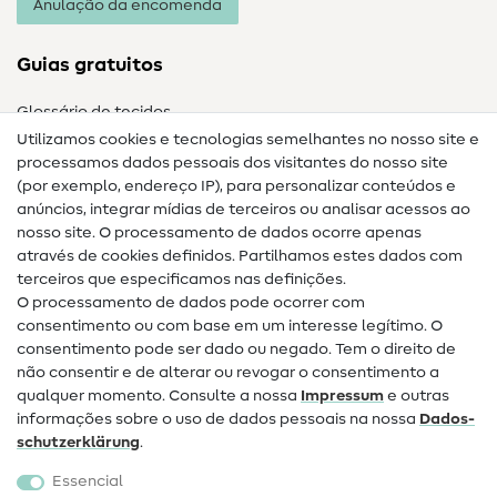
Anulação da encomenda
Guias gratuitos
Glossário de tecidos
Utilizamos cookies e tecnologias semelhantes no nosso site e
Glossário de costura
processamos dados pessoais dos visitantes do nosso site
(por exemplo, endereço IP), para personalizar conteúdos e
Guias de costura
anúncios, integrar mídias de terceiros ou analisar acessos ao
nosso site. O processamento de dados ocorre apenas
Ajuda e contacto
através de cookies definidos. Partilhamos estes dados com
terceiros que especificamos nas definições.
Contacto
O processamento de dados pode ocorrer com
Mudança de proprietário
consentimento ou com base em um interesse legítimo. O
consentimento pode ser dado ou negado. Tem o direito de
Perguntas frequentes (FAQ)
não consentir e de alterar ou revogar o consentimento a
qualquer momento. Consulte a nossa
Impressum
e outras
Direito de cancelamento
informações sobre o uso de dados pessoais na nossa
Dados­
Popular
schutz­erklärung
.
Essencial
Tecidos