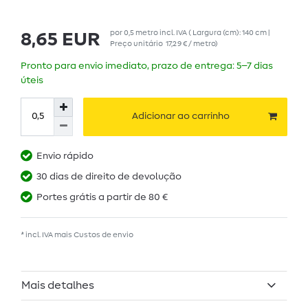
por
0,5
metro
incl. IVA
( Largura (cm): 140 cm |
8,65 EUR
Preço unitário
17,29 € / metro
)
Pronto para envio imediato, prazo de entrega: 5–7 dias
úteis
Adicionar ao carrinho
Envio rápido
30 dias de direito de devolução
Portes grátis a partir de 80 €
* incl. IVA mais
Custos de envio
Mais detalhes