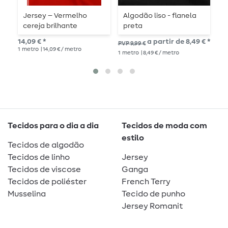
Jersey – Vermelho
Algodão liso - flanela
J
cereja brilhante
preta
v
14,09 € *
a partir de 8,49 € *
14,
PVP 9,99 €
1
metro
| 14,09 € / metro
1
me
1
metro
| 8,49 € / metro
Tecidos para o dia a dia
Tecidos de moda com
estilo
Tecidos de algodão
Tecidos de linho
Jersey
Tecidos de viscose
Ganga
Tecidos de poliéster
French Terry
Musselina
Tecido de punho
Jersey Romanit