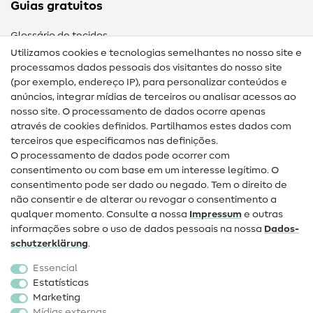
Guias gratuitos
Glossário de tecidos
Utilizamos cookies e tecnologias semelhantes no nosso site e
Glossário de costura
processamos dados pessoais dos visitantes do nosso site
(por exemplo, endereço IP), para personalizar conteúdos e
Guias de costura
anúncios, integrar mídias de terceiros ou analisar acessos ao
nosso site. O processamento de dados ocorre apenas
Ajuda e contacto
através de cookies definidos. Partilhamos estes dados com
terceiros que especificamos nas definições.
Contacto
O processamento de dados pode ocorrer com
Mudança de proprietário
consentimento ou com base em um interesse legítimo. O
consentimento pode ser dado ou negado. Tem o direito de
Perguntas frequentes (FAQ)
não consentir e de alterar ou revogar o consentimento a
qualquer momento. Consulte a nossa
Impressum
e outras
Direito de cancelamento
informações sobre o uso de dados pessoais na nossa
Dados­
Popular
schutz­erklärung
.
Essencial
Tecidos
Estatísticas
Marketing
Acessórios de costura
Mídias externas