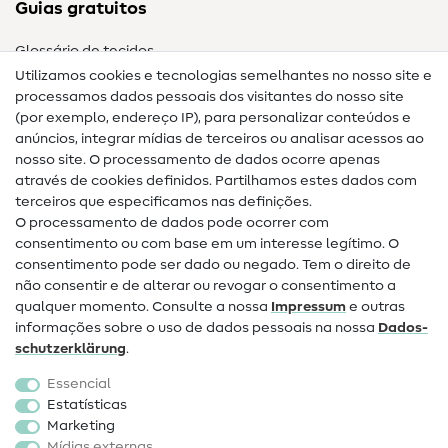
Guias gratuitos
Glossário de tecidos
Utilizamos cookies e tecnologias semelhantes no nosso site e
Glossário de costura
processamos dados pessoais dos visitantes do nosso site
(por exemplo, endereço IP), para personalizar conteúdos e
Guias de costura
anúncios, integrar mídias de terceiros ou analisar acessos ao
nosso site. O processamento de dados ocorre apenas
Ajuda e contacto
através de cookies definidos. Partilhamos estes dados com
terceiros que especificamos nas definições.
Contacto
O processamento de dados pode ocorrer com
Mudança de proprietário
consentimento ou com base em um interesse legítimo. O
consentimento pode ser dado ou negado. Tem o direito de
Perguntas frequentes (FAQ)
não consentir e de alterar ou revogar o consentimento a
qualquer momento. Consulte a nossa
Impressum
e outras
Direito de cancelamento
informações sobre o uso de dados pessoais na nossa
Dados­
Popular
schutz­erklärung
.
Essencial
Tecidos
Estatísticas
Marketing
Acessórios de costura
Mídias externas