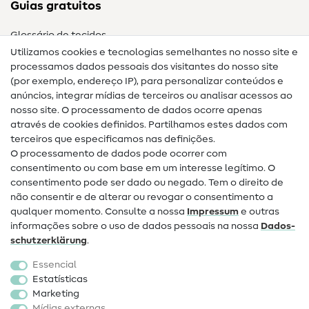
Guias gratuitos
Glossário de tecidos
Utilizamos cookies e tecnologias semelhantes no nosso site e
Glossário de costura
processamos dados pessoais dos visitantes do nosso site
(por exemplo, endereço IP), para personalizar conteúdos e
Guias de costura
anúncios, integrar mídias de terceiros ou analisar acessos ao
nosso site. O processamento de dados ocorre apenas
Ajuda e contacto
através de cookies definidos. Partilhamos estes dados com
terceiros que especificamos nas definições.
Contacto
O processamento de dados pode ocorrer com
Mudança de proprietário
consentimento ou com base em um interesse legítimo. O
consentimento pode ser dado ou negado. Tem o direito de
Perguntas frequentes (FAQ)
não consentir e de alterar ou revogar o consentimento a
qualquer momento. Consulte a nossa
Impressum
e outras
Direito de cancelamento
informações sobre o uso de dados pessoais na nossa
Dados­
Popular
schutz­erklärung
.
Essencial
Tecidos
Estatísticas
Marketing
Acessórios de costura
Mídias externas