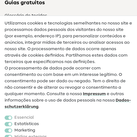
Guias gratuitos
Glossário de tecidos
Utilizamos cookies e tecnologias semelhantes no nosso site e
Glossário de costura
processamos dados pessoais dos visitantes do nosso site
(por exemplo, endereço IP), para personalizar conteúdos e
Guias de costura
anúncios, integrar mídias de terceiros ou analisar acessos ao
nosso site. O processamento de dados ocorre apenas
Ajuda e contacto
através de cookies definidos. Partilhamos estes dados com
terceiros que especificamos nas definições.
Contacto
O processamento de dados pode ocorrer com
Mudança de proprietário
consentimento ou com base em um interesse legítimo. O
consentimento pode ser dado ou negado. Tem o direito de
Perguntas frequentes (FAQ)
não consentir e de alterar ou revogar o consentimento a
qualquer momento. Consulte a nossa
Impressum
e outras
Direito de cancelamento
informações sobre o uso de dados pessoais na nossa
Dados­
Popular
schutz­erklärung
.
Essencial
Tecidos
Estatísticas
Marketing
Acessórios de costura
Mídias externas