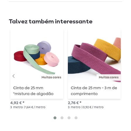
Talvez também interessante
Muitas cores
Muitas cores
Cinta de 25 mm
Cinta de 25 mm - 3 m de
C
"mistura de algodão
comprimento
d
macio" - 3 m de
4,92 € *
2,76 € *
4,3
comprimento
3
metro
| 1,64 € / metro
3
metro
| 0,92 € / metro
3
m