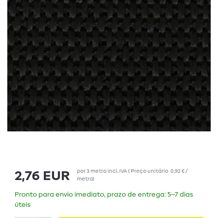
por
3
metro
incl. IVA
(
Preço unitário
0,92 € /
2,76 EUR
metro
)
Pronto para envio imediato, prazo de entrega: 5–7 dias
úteis