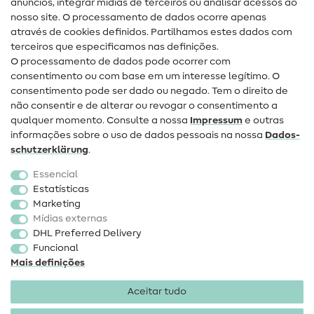
anúncios, integrar mídias de terceiros ou analisar acessos ao
Ajuda e contacto
nosso site. O processamento de dados ocorre apenas
através de cookies definidos. Partilhamos estes dados com
terceiros que especificamos nas definições.
Contacto
O processamento de dados pode ocorrer com
Mudança de proprietário
consentimento ou com base em um interesse legítimo. O
consentimento pode ser dado ou negado. Tem o direito de
Perguntas frequentes (FAQ)
não consentir e de alterar ou revogar o consentimento a
qualquer momento. Consulte a nossa
Impressum
e outras
Direito de cancelamento
informações sobre o uso de dados pessoais na nossa
Dados­
Popular
schutz­erklärung
.
Essencial
Tecidos
Estatísticas
Marketing
Acessórios de costura
Mídias externas
Promoção
DHL Preferred Delivery
Funcional
Mais definições
Aceitar tudo