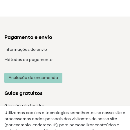
Pagamento e envio
Informações de envio
Métodos de pagamento
Anulação da encomenda
Guias gratuitos
Glossário de tecidos
Utilizamos cookies e tecnologias semelhantes no nosso site e
Glossário de costura
processamos dados pessoais dos visitantes do nosso site
(por exemplo, endereço IP), para personalizar conteúdos e
Guias de costura