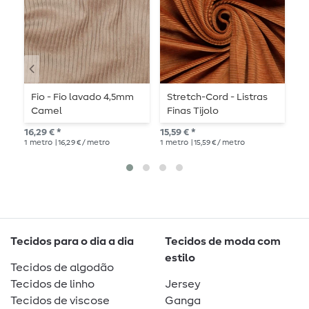
Fio - Fio lavado 4,5mm
Stretch-Cord - Listras
S
Camel
Finas Tijolo
G
16,29 € *
15,59 € *
20,
1
metro
| 16,29 € / metro
1
metro
| 15,59 € / metro
1
me
Tecidos para o dia a dia
Tecidos de moda com
estilo
Tecidos de algodão
Tecidos de linho
Jersey
Tecidos de viscose
Ganga