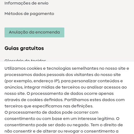
Informações de envio
Métodos de pagamento
Anulação da encomenda
Guias gratuitos
Glossário de tecidos
Utilizamos cookies e tecnologias semelhantes no nosso site e
Glossário de costura
processamos dados pessoais dos visitantes do nosso site
(por exemplo, endereço IP), para personalizar conteúdos e
Guias de costura
anúncios, integrar mídias de terceiros ou analisar acessos ao
nosso site. O processamento de dados ocorre apenas
Ajuda e contacto
através de cookies definidos. Partilhamos estes dados com
terceiros que especificamos nas definições.
Contacto
O processamento de dados pode ocorrer com
Mudança de proprietário
consentimento ou com base em um interesse legítimo. O
consentimento pode ser dado ou negado. Tem o direito de
Perguntas frequentes (FAQ)
não consentir e de alterar ou revogar o consentimento a