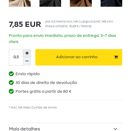
por
0,5
metro
incl. IVA
( Largura (cm): 145 cm |
7,85 EUR
Preço unitário
15,69 € / metro
)
Pronto para envio imediato, prazo de entrega: 5–7 dias
úteis
Adicionar ao carrinho
Envio rápido
30 dias de direito de devolução
Portes grátis a partir de 80 €
* incl. IVA mais
Custos de envio
Mais detalhes