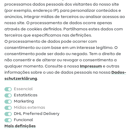
Glossário de costura
processamos dados pessoais dos visitantes do nosso site
(por exemplo, endereço IP), para personalizar conteúdos e
Guias de costura
anúncios, integrar mídias de terceiros ou analisar acessos ao
nosso site. O processamento de dados ocorre apenas
Ajuda e contacto
através de cookies definidos. Partilhamos estes dados com
terceiros que especificamos nas definições.
Contacto
O processamento de dados pode ocorrer com
Mudança de proprietário
consentimento ou com base em um interesse legítimo. O
consentimento pode ser dado ou negado. Tem o direito de
Perguntas frequentes (FAQ)
não consentir e de alterar ou revogar o consentimento a
qualquer momento. Consulte a nossa
Impressum
e outras
Direito de cancelamento
informações sobre o uso de dados pessoais na nossa
Dados­
Popular
schutz­erklärung
.
Essencial
Tecidos
Estatísticas
Marketing
Acessórios de costura
Mídias externas
Promoção
DHL Preferred Delivery
Funcional
Mais definições