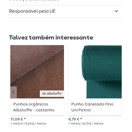
Responsável pela UE
Talvez também interessante
de Albstoffe
Punhos orgânicos
Punho Canelado Fino
P
Albstoffe - castanho
Uni Petrol
m
liso
11,09 € *
6,79 € *
9,9
1
metro
| 11,09 € / metro
1
metro
| 6,79 € / metro
1
me