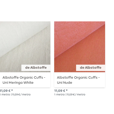
de Albstoffe
de Albstoffe
Albstoffe Organic Cuffs -
Albstoffe Organic Cuffs -
A
Uni Meringa White
Uni Nude
U
11,09 € *
11,09 € *
11,
1
metro
| 11,09 € / metro
1
metro
| 11,09 € / metro
1
me