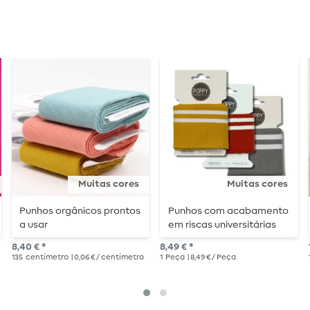
Muitas cores
Muitas cores
Punhos orgânicos prontos
Punhos com acabamento
a usar
em riscas universitárias
8,40 € *
8,49 € *
135
centímetro
| 0,06 € / centímetro
1
Peça
| 8,49 € / Peça