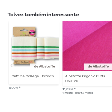
Talvez também interessante
de Albstoffe
de Albstoffe
Cuff Me College - branco
Albstoffe Organic Cuffs -
Uni Pink
8,99 € *
11,09 € *
1
metro
| 11,09 € / metro