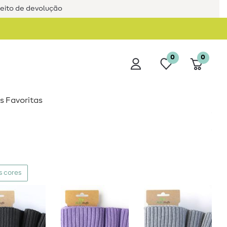
reito de devolução
0
0
s Favoritas
s cores