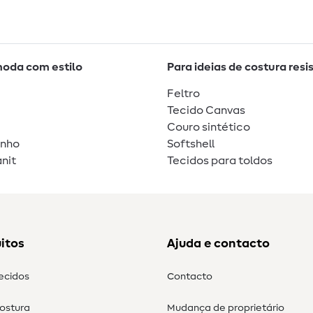
moda com estilo
Para ideias de costura resi
Feltro
Tecido Canvas
Couro sintético
unho
Softshell
nit
Tecidos para toldos
itos
Ajuda e contacto
tecidos
Contacto
costura
Mudança de proprietário