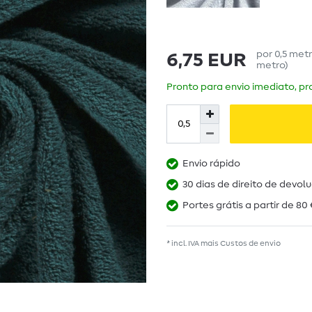
por
0,5
met
6,75 EUR
metro
)
Pronto para envio imediato, pra
Envio rápido
30 dias de direito de devol
Portes grátis a partir de 80 
* incl. IVA mais
Custos de envio