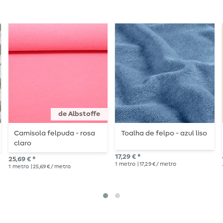
de Albstoffe
Camisola felpuda - rosa
Toalha de felpo - azul liso
claro
17,29 € *
25,69 € *
1
metro
| 17,29 € / metro
1
metro
| 25,69 € / metro