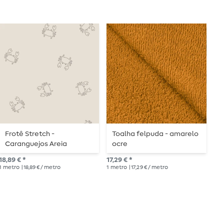
Frotê Stretch -
Toalha felpuda - amarelo
T
Caranguejos Areia
ocre
e
18,89 € *
17,29 € *
PVP
1
metro
| 18,89 € / metro
1
metro
| 17,29 € / metro
1
me