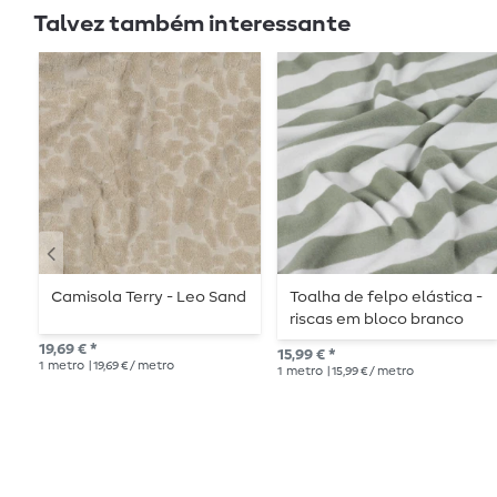
Talvez também interessante
Camisola Terry - Leo Sand
Toalha de felpo elástica -
riscas em bloco branco
verde
19,69 € *
15,99 € *
1
metro
| 19,69 € / metro
1
metro
| 15,99 € / metro