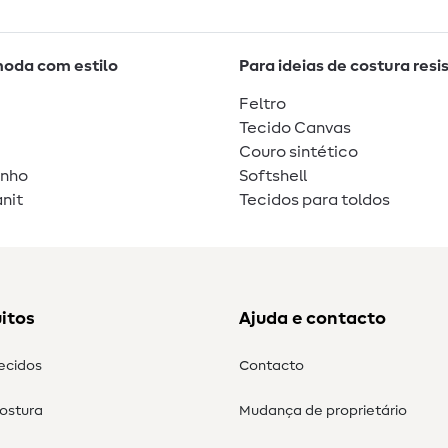
moda com estilo
Para ideias de costura resi
Feltro
Tecido Canvas
Couro sintético
unho
Softshell
nit
Tecidos para toldos
itos
Ajuda e contacto
tecidos
Contacto
costura
Mudança de proprietário