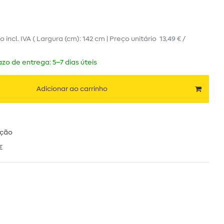
ro
incl. IVA
( Largura (cm): 142 cm | Preço unitário
13,49 € /
zo de entrega: 5–7 dias úteis
Adicionar ao carrinho
ução
€