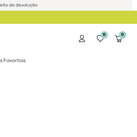
reito de devolução
0
0
s Favoritas