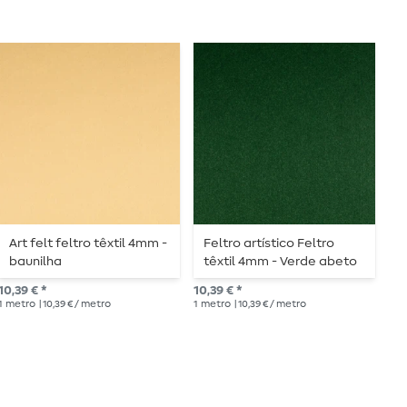
Art felt feltro têxtil 4mm -
Feltro artístico Feltro
F
baunilha
têxtil 4mm - Verde abeto
b
10,39 € *
10,39 € *
9,8
1
metro
| 10,39 € / metro
1
metro
| 10,39 € / metro
1
me