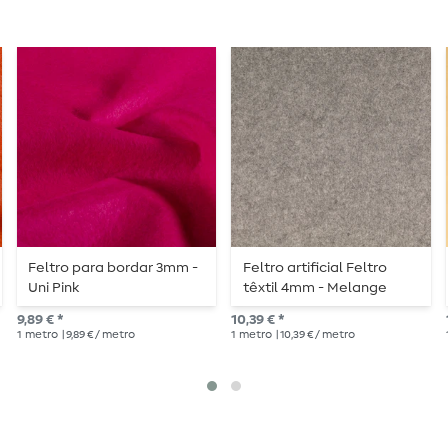
Feltro para bordar 3mm -
Feltro artificial Feltro
Uni Pink
têxtil 4mm - Melange
cinzento
9,89 € *
10,39 € *
1
metro
| 9,89 € / metro
1
metro
| 10,39 € / metro