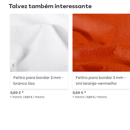
Talvez também interessante
Feltro para bordar 3 mm -
Feltro para bordar 3 mm -
branco liso
Uni laranja-vermelho
9,89 € *
9,89 € *
1
metro
| 9,89 € / metro
1
metro
| 9,89 € / metro