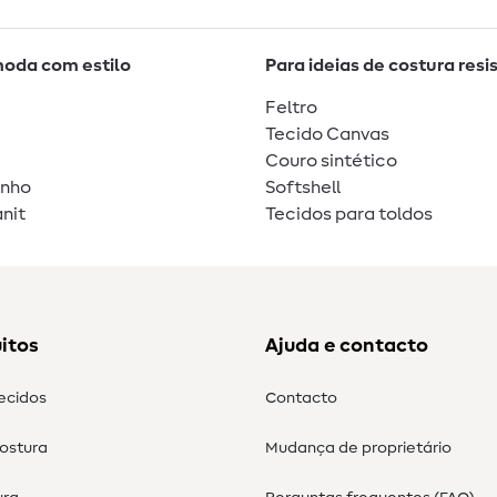
moda com estilo
Para ideias de costura resi
Feltro
Tecido Canvas
Couro sintético
unho
Softshell
nit
Tecidos para toldos
itos
Ajuda e contacto
tecidos
Contacto
costura
Mudança de proprietário