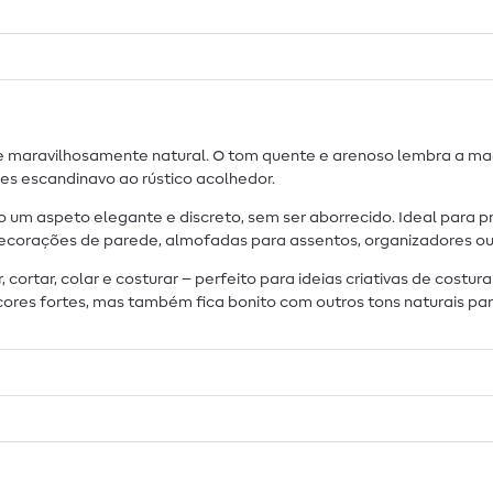
 maravilhosamente natural. O tom quente e arenoso lembra a madei
s escandinavo ao rústico acolhedor.
ro um aspeto elegante e discreto, sem ser aborrecido. Ideal para 
ecorações de parede, almofadas para assentos, organizadores ou 
 cortar, colar e costurar – perfeito para ideias criativas de cost
ores fortes, mas também fica bonito com outros tons naturais p