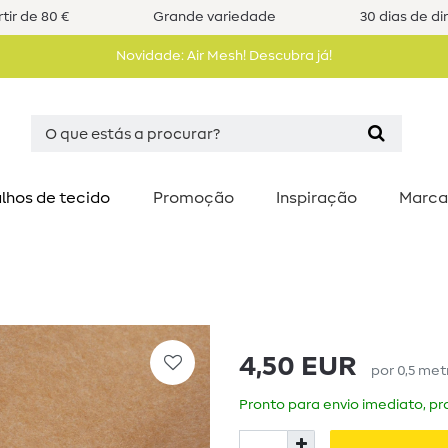
tir de 80 €
Grande variedade
30 dias de di
Novidade: Air Mesh! Descubra já!
lhos de tecido
Promoção
Inspiração
Marca
4,50 EUR
por
0,5
met
Pronto para envio imediato, pra