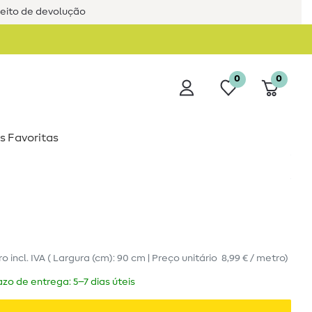
reito de devolução
0
0
s Favoritas
ro
incl. IVA
( Largura (cm): 90 cm | Preço unitário
8,99 € / metro
)
zo de entrega: 5–7 dias úteis