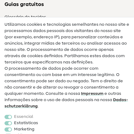
Guias gratuitos
Glossário de tecidos
Utilizamos cookies e tecnologias semelhantes no nosso site e
Glossário de costura
processamos dados pessoais dos visitantes do nosso site
(por exemplo, endereço IP), para personalizar conteúdos e
Guias de costura
anúncios, integrar mídias de terceiros ou analisar acessos ao
nosso site. O processamento de dados ocorre apenas
Ajuda e contacto
através de cookies definidos. Partilhamos estes dados com
terceiros que especificamos nas definições.
Contacto
O processamento de dados pode ocorrer com
Mudança de proprietário
consentimento ou com base em um interesse legítimo. O
consentimento pode ser dado ou negado. Tem o direito de
Perguntas frequentes (FAQ)
não consentir e de alterar ou revogar o consentimento a
qualquer momento. Consulte a nossa
Impressum
e outras
Direito de cancelamento
informações sobre o uso de dados pessoais na nossa
Dados­
Popular
schutz­erklärung
.
Essencial
Tecidos
Estatísticas
Marketing
Acessórios de costura