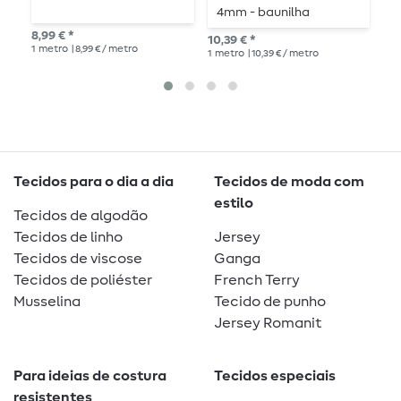
4mm - baunilha
m
8,99 € *
10,39 € *
9,8
1
metro
| 8,99 € / metro
1
metro
| 10,39 € / metro
1
me
Tecidos para o dia a dia
Tecidos de moda com
estilo
Tecidos de algodão
Tecidos de linho
Jersey
Tecidos de viscose
Ganga
Tecidos de poliéster
French Terry
Musselina
Tecido de punho
Jersey Romanit
Para ideias de costura
Tecidos especiais
resistentes