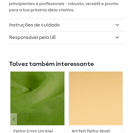
principiantes e profissionais - robusto, versátil e pronto
para a tua próxima ideia criativa.
Instruções de cuidado
Responsável pela UE
Talvez também interessante
Feltro 3 mm Uni Kiwi
Art felt feltro têxtil
F