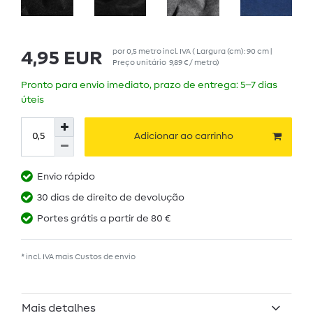
por
0,5
metro
incl. IVA
( Largura (cm): 90 cm |
4,95 EUR
Preço unitário
9,89 € / metro
)
Pronto para envio imediato, prazo de entrega: 5–7 dias
úteis
Adicionar ao carrinho
Envio rápido
30 dias de direito de devolução
Portes grátis a partir de 80 €
* incl. IVA mais
Custos de envio
Mais detalhes