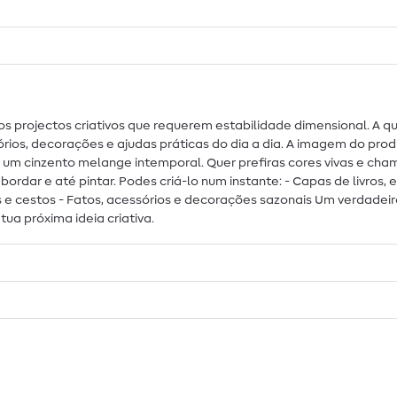
os os projectos criativos que requerem estabilidade dimensional. A
ios, decorações e ajudas práticas do dia a dia. A imagem do produ
o e um cinzento melange intemporal. Quer prefiras cores vivas e cha
ar, bordar e até pintar. Podes criá-lo num instante: - Capas de livros
 cestos - Fatos, acessórios e decorações sazonais Um verdadeiro 
 tua próxima ideia criativa.