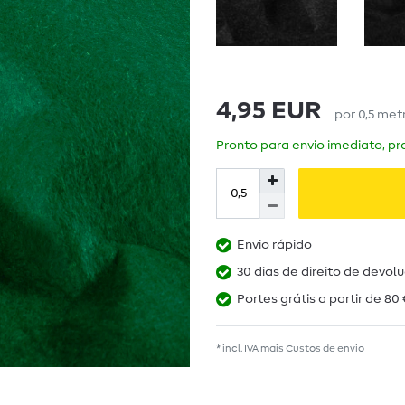
4,95 EUR
por
0,5
met
Pronto para envio imediato, pra
Envio rápido
30 dias de direito de devol
Portes grátis a partir de 80 
* incl. IVA mais
Custos de envio