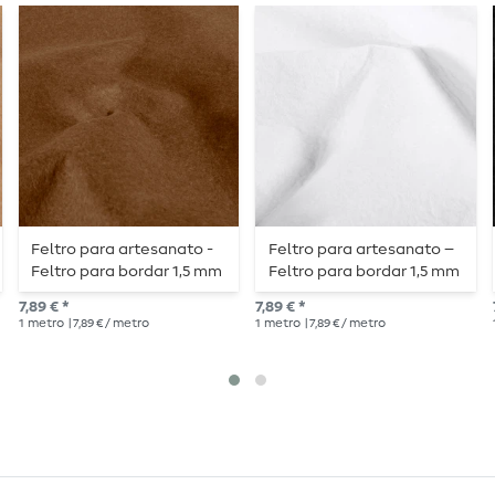
Feltro para artesanato -
Feltro para artesanato –
Feltro para bordar 1,5 mm
Feltro para bordar 1,5 mm
liso castanho claro
liso branco
7,89 € *
7,89 € *
1
metro
| 7,89 € / metro
1
metro
| 7,89 € / metro