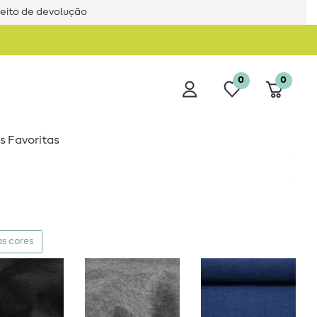
reito de devolução
0
0
s Favoritas
s cores