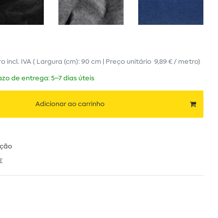
ro
incl. IVA
( Largura (cm): 90 cm | Preço unitário
9,89 € / metro
)
zo de entrega: 5–7 dias úteis
Adicionar ao carrinho
ução
€