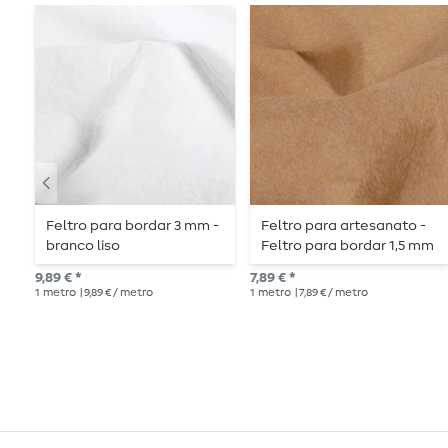
Feltro para bordar 3 mm -
Feltro para artesanato -
branco liso
Feltro para bordar 1,5 mm
bege liso
9,89 € *
7,89 € *
1
metro
| 9,89 € / metro
1
metro
| 7,89 € / metro