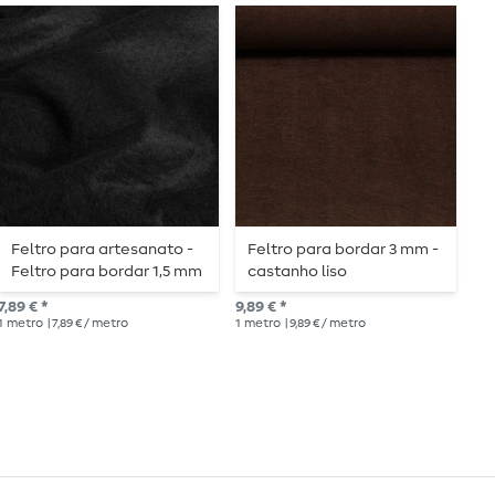
Feltro para artesanato -
Feltro para bordar 3 mm -
F
Feltro para bordar 1,5 mm
castanho liso
t
liso preto
7,89 € *
9,89 € *
10,
1
metro
| 7,89 € / metro
1
metro
| 9,89 € / metro
1
me