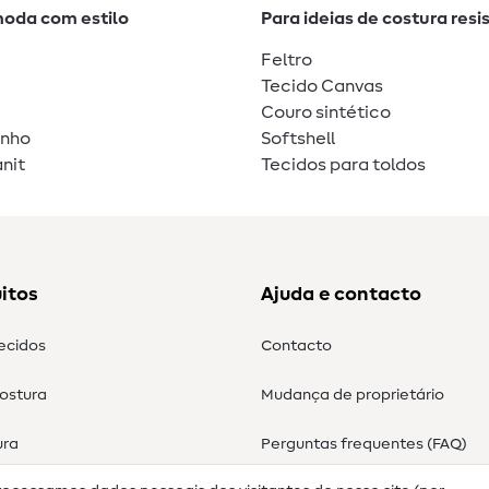
moda com estilo
Para ideias de costura resi
Feltro
Tecido Canvas
Couro sintético
unho
Softshell
nit
Tecidos para toldos
itos
Ajuda e contacto
tecidos
Contacto
costura
Mudança de proprietário
ura
Perguntas frequentes (FAQ)