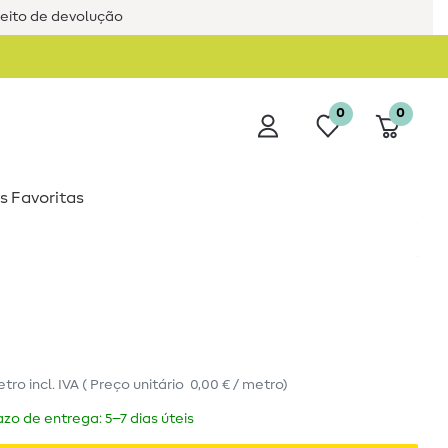
reito de devolução
0
0
s Favoritas
etro
incl. IVA
(
Preço unitário
0,00 € / metro
)
zo de entrega: 5–7 dias úteis