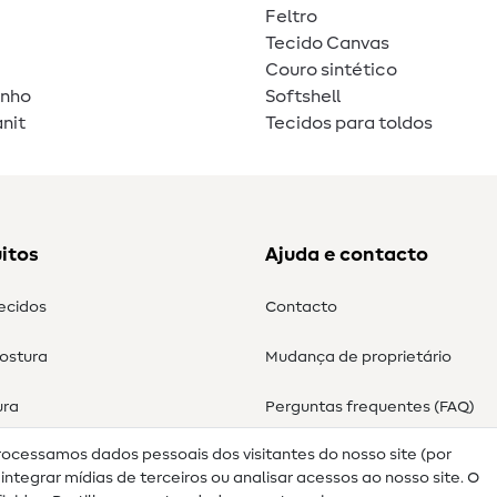
Feltro
Tecido Canvas
Couro sintético
unho
Softshell
nit
Tecidos para toldos
itos
Ajuda e contacto
tecidos
Contacto
costura
Mudança de proprietário
ura
Perguntas frequentes (FAQ)
rocessamos dados pessoais dos visitantes do nosso site (por
Direito de cancelamento
ntegrar mídias de terceiros ou analisar acessos ao nosso site. O