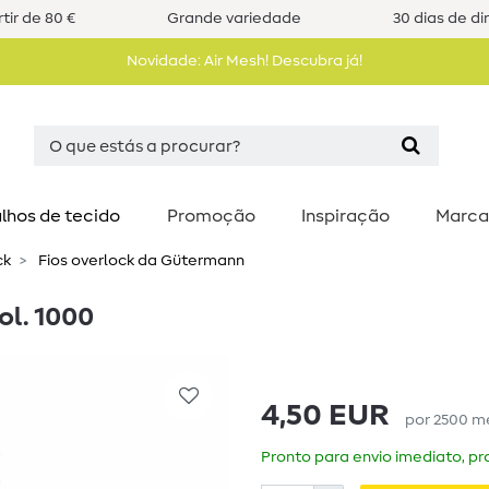
tir de 80 €
Grande variedade
30 dias de di
Novidade: Air Mesh! Descubra já!
lhos de tecido
Promoção
Inspiração
Marca
ck
Fios overlock da Gütermann
ol. 1000
4,50 EUR
por
2500
m
Pronto para envio imediato, pra