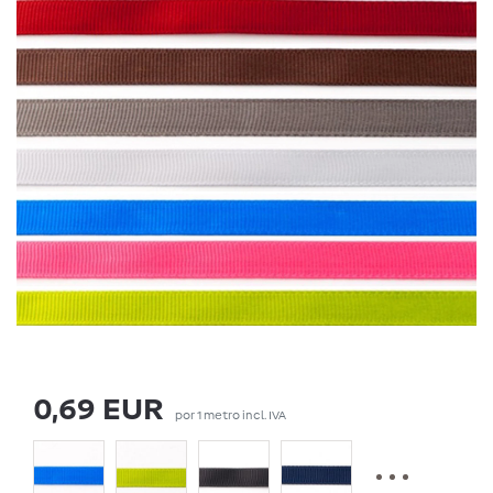
0,69 EUR
por
1
metro
incl. IVA