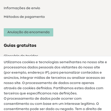
Informações de envio
Métodos de pagamento
Anulação da encomenda
Guias gratuitos
Glossário de tecidos
Utilizamos cookies e tecnologias semelhantes no nosso site e
Glossário de costura
processamos dados pessoais dos visitantes do nosso site
(por exemplo, endereço IP), para personalizar conteúdos e
Guias de costura
anúncios, integrar mídias de terceiros ou analisar acessos ao
Ajuda e contacto
nosso site. O processamento de dados ocorre apenas
através de cookies definidos. Partilhamos estes dados com
terceiros que especificamos nas definições.
Contacto
O processamento de dados pode ocorrer com
Mudança de proprietário
consentimento ou com base em um interesse legítimo. O
consentimento pode ser dado ou negado. Tem o direito de