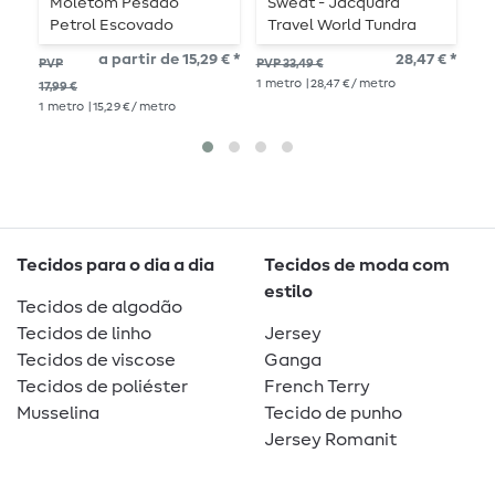
Moletom Pesado
Sweat - Jacquard
P
Petrol Escovado
Travel World Tundra
c
Stepper Azul
a partir de 15,29 € *
28,47 € *
PVP
PVP 33,49 €
PVP
1
metro
| 28,47 € / metro
1
me
17,99 €
1
metro
| 15,29 € / metro
Tecidos para o dia a dia
Tecidos de moda com
estilo
Tecidos de algodão
Tecidos de linho
Jersey
Tecidos de viscose
Ganga
Tecidos de poliéster
French Terry
Musselina
Tecido de punho
Jersey Romanit