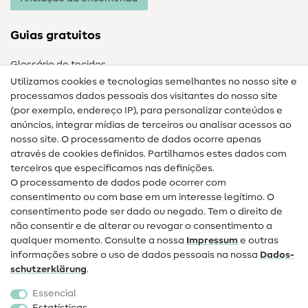
Guias gratuitos
Glossário de tecidos
Utilizamos cookies e tecnologias semelhantes no nosso site e
Glossário de costura
processamos dados pessoais dos visitantes do nosso site
(por exemplo, endereço IP), para personalizar conteúdos e
Guias de costura
anúncios, integrar mídias de terceiros ou analisar acessos ao
nosso site. O processamento de dados ocorre apenas
Ajuda e contacto
através de cookies definidos. Partilhamos estes dados com
terceiros que especificamos nas definições.
Contacto
O processamento de dados pode ocorrer com
Mudança de proprietário
consentimento ou com base em um interesse legítimo. O
consentimento pode ser dado ou negado. Tem o direito de
Perguntas frequentes (FAQ)
não consentir e de alterar ou revogar o consentimento a
qualquer momento. Consulte a nossa
Impressum
e outras
Direito de cancelamento
informações sobre o uso de dados pessoais na nossa
Dados­
Popular
schutz­erklärung
.
Essencial
Tecidos