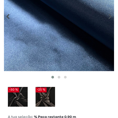
-30 %
-25 %
A tua seleção:
% Peça restante 0,90 m