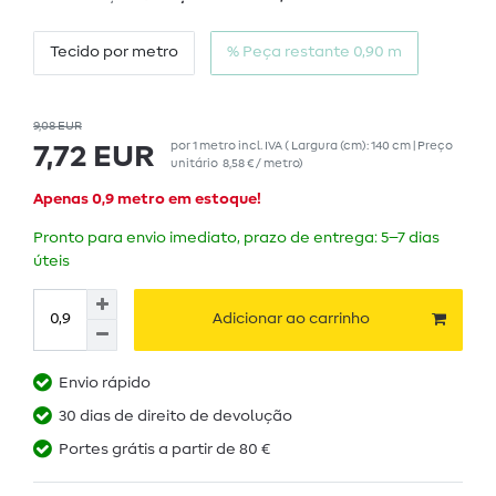
Tecido por metro
% Peça restante 0,90 m
9,08 EUR
por
1
metro
incl. IVA
( Largura (cm): 140 cm | Preço
7,72 EUR
unitário
8,58 € / metro
)
Apenas 0,9 metro em estoque!
Pronto para envio imediato, prazo de entrega: 5–7 dias
úteis
Adicionar ao carrinho
Envio rápido
30 dias de direito de devolução
Portes grátis a partir de 80 €