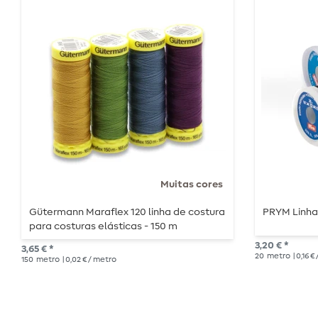
Muitas cores
Gütermann Maraflex 120 linha de costura
PRYM Linha 
para costuras elásticas - 150 m
3,20 € *
3,65 € *
20
metro
| 0,16 €
150
metro
| 0,02 € / metro