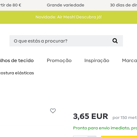
tir de 80 €
Grande variedade
30 dias de di
Novidade: Air Mesh! Descubra já!
lhos de tecido
Promoção
Inspiração
Marca
costura elásticas
3,65 EUR
por
150
met
Pronto para envio imediato, pra