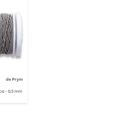
de Prym
ca - 0,5 mm