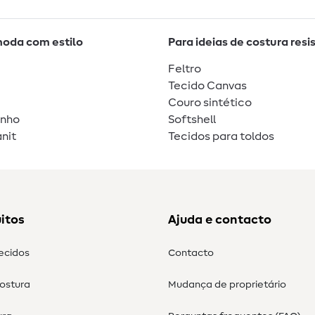
moda com estilo
Para ideias de costura resi
Feltro
Tecido Canvas
Couro sintético
unho
Softshell
nit
Tecidos para toldos
itos
Ajuda e contacto
tecidos
Contacto
costura
Mudança de proprietário