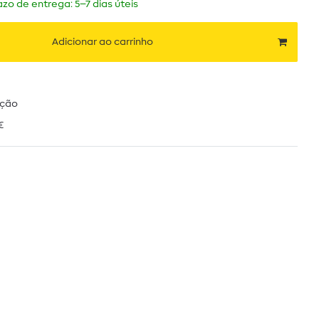
zo de entrega: 5–7 dias úteis
Adicionar ao carrinho
ução
€