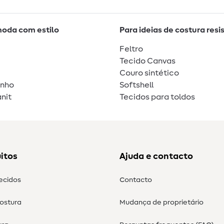
moda com estilo
Para ideias de costura resi
Feltro
Tecido Canvas
Couro sintético
unho
Softshell
nit
Tecidos para toldos
itos
Ajuda e contacto
tecidos
Contacto
costura
Mudança de proprietário