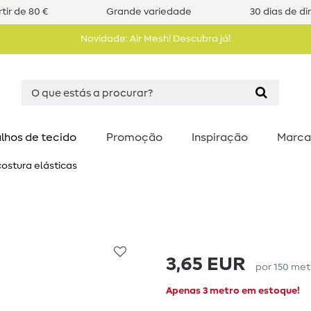
tir de 80 €
Grande variedade
30 dias de di
Novidade: Air Mesh! Descubra já!
lhos de tecido
Promoção
Inspiração
Marca
costura elásticas
3,65 EUR
por
150
met
Apenas 3 metro em estoque!