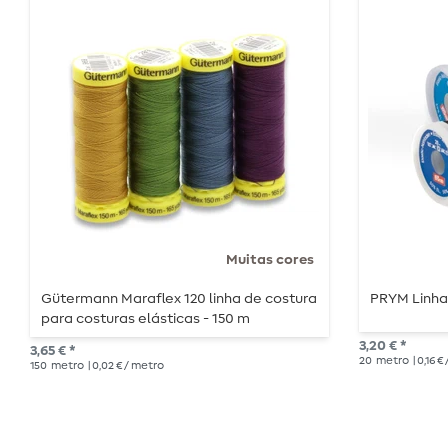
Muitas cores
Gütermann Maraflex 120 linha de costura
PRYM Linha 
para costuras elásticas - 150 m
3,20 € *
3,65 € *
20
metro
| 0,16 €
150
metro
| 0,02 € / metro