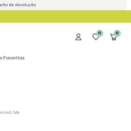
reito de devolução
0
0
s Favoritas
ro
incl. IVA