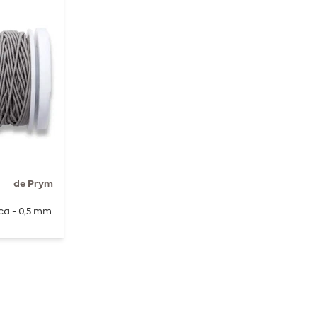
de Prym
ca - 0,5 mm