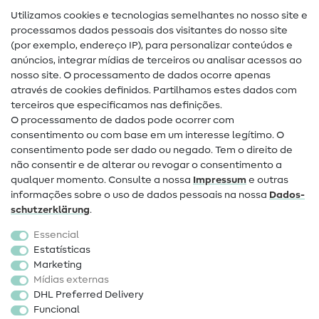
Utilizamos cookies e tecnologias semelhantes no nosso site e
Glossário de costura
processamos dados pessoais dos visitantes do nosso site
(por exemplo, endereço IP), para personalizar conteúdos e
Guias de costura
anúncios, integrar mídias de terceiros ou analisar acessos ao
Ajuda e contacto
nosso site. O processamento de dados ocorre apenas
através de cookies definidos. Partilhamos estes dados com
terceiros que especificamos nas definições.
Contacto
O processamento de dados pode ocorrer com
Mudança de proprietário
consentimento ou com base em um interesse legítimo. O
consentimento pode ser dado ou negado. Tem o direito de
Perguntas frequentes (FAQ)
não consentir e de alterar ou revogar o consentimento a
qualquer momento. Consulte a nossa
Impressum
e outras
Direito de cancelamento
informações sobre o uso de dados pessoais na nossa
Dados­
Popular
schutz­erklärung
.
Essencial
Tecidos
Estatísticas
Marketing
Acessórios de costura
Mídias externas
Promoção
DHL Preferred Delivery
Funcional