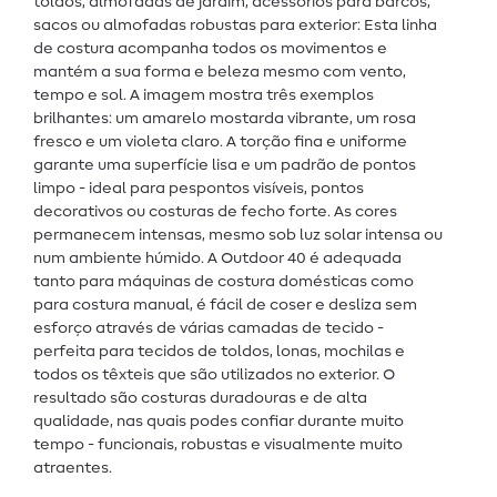
toldos, almofadas de jardim, acessórios para barcos,
sacos ou almofadas robustas para exterior: Esta linha
de costura acompanha todos os movimentos e
mantém a sua forma e beleza mesmo com vento,
tempo e sol. A imagem mostra três exemplos
brilhantes: um amarelo mostarda vibrante, um rosa
fresco e um violeta claro. A torção fina e uniforme
garante uma superfície lisa e um padrão de pontos
limpo - ideal para pespontos visíveis, pontos
decorativos ou costuras de fecho forte. As cores
permanecem intensas, mesmo sob luz solar intensa ou
num ambiente húmido. A Outdoor 40 é adequada
tanto para máquinas de costura domésticas como
para costura manual, é fácil de coser e desliza sem
esforço através de várias camadas de tecido -
perfeita para tecidos de toldos, lonas, mochilas e
todos os têxteis que são utilizados no exterior. O
resultado são costuras duradouras e de alta
qualidade, nas quais podes confiar durante muito
tempo - funcionais, robustas e visualmente muito
atraentes.