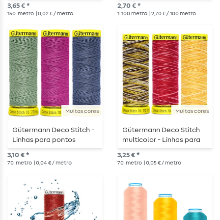
costuras elásticas - 150 m
neon 100m
3,65 € *
2,70 € *
150
metro
| 0,02 € / metro
1
100 metro
| 2,70 € / 100 metro
Muitas cores
Muitas cores
Gütermann Deco Stitch -
Gütermann Deco Stitch
Linhas para pontos
multicolor - Linhas para
decorativos - 70 m
pontos decorativos - 70m
3,10 € *
3,25 € *
70
metro
| 0,04 € / metro
70
metro
| 0,05 € / metro