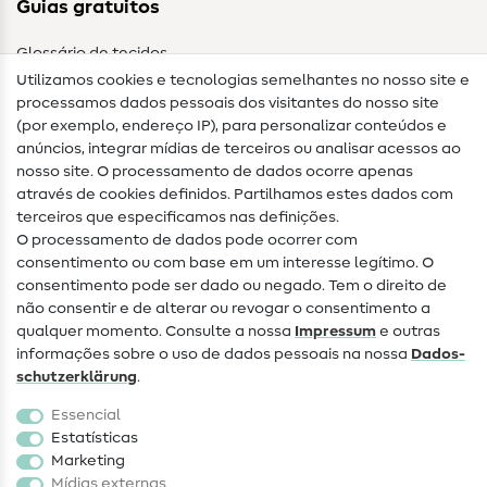
Guias gratuitos
Glossário de tecidos
Utilizamos cookies e tecnologias semelhantes no nosso site e
Glossário de costura
processamos dados pessoais dos visitantes do nosso site
(por exemplo, endereço IP), para personalizar conteúdos e
Guias de costura
anúncios, integrar mídias de terceiros ou analisar acessos ao
nosso site. O processamento de dados ocorre apenas
Ajuda e contacto
através de cookies definidos. Partilhamos estes dados com
terceiros que especificamos nas definições.
Contacto
O processamento de dados pode ocorrer com
Mudança de proprietário
consentimento ou com base em um interesse legítimo. O
consentimento pode ser dado ou negado. Tem o direito de
Perguntas frequentes (FAQ)
não consentir e de alterar ou revogar o consentimento a
qualquer momento. Consulte a nossa
Impressum
e outras
Direito de cancelamento
informações sobre o uso de dados pessoais na nossa
Dados­
Popular
schutz­erklärung
.
Essencial
Tecidos
Estatísticas
Marketing
Acessórios de costura
Mídias externas