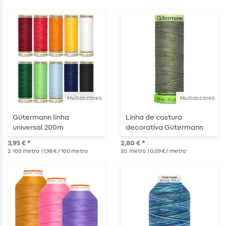
Muitas cores
Muitas cores
Gütermann linha
Linha de costura
universal 200m
decorativa Gütermann
rPET 30m
3,95 € *
2,80 € *
2
100 metro
| 1,98 € / 100 metro
30
metro
| 0,09 € / metro