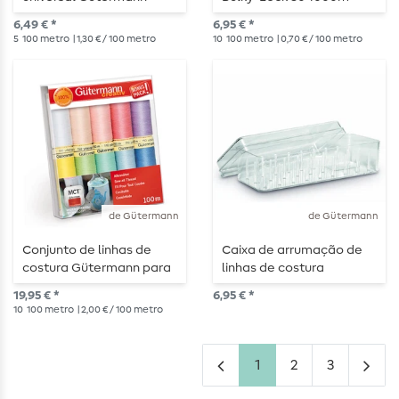
500m
multicolorido
6,49 € *
6,95 € *
5
100 metro
| 1,30 € / 100 metro
10
100 metro
| 0,70 € / 100 metro
de Gütermann
de Gütermann
Conjunto de linhas de
Caixa de arrumação de
costura Gütermann para
linhas de costura
máquina de costura
Gütermann para 27
19,95 € *
6,95 € *
universal PASTELL
carretéis
10
100 metro
| 2,00 € / 100 metro
1
2
3