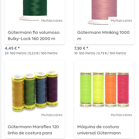
Muitas cores
Muitas cores
Gütermann fio volumoso
Gütermann Miniking 1000
Bulky-Lock 160 2000 m
m
4,45 € *
7,30 € *
20
100 metro
| 0,22 € / 100 metro
10
100 metro
| 0,73 € / 100 metro
Muitas cores
Muitas cores
Gütermann Maraflex 120
Máquina de costura
linha de costura para
universal Gütermann