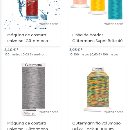
Muitas cores
Muitas cores
Máquina de costura
Linha de bordar
universal Gütermann -
Gütermann Super Brite 40
Repelente à água - 100 m
- 1000 m
3,40 € *
5,95 € *
100
metro
| 0,03 € / metro
10
100 metro
| 0,60 € / 100 metro
Muitas cores
Muitas cores
Máquina de costura
Gütermann fio volumoso
universal Gütermann
Bulky-Lock 80 1000m