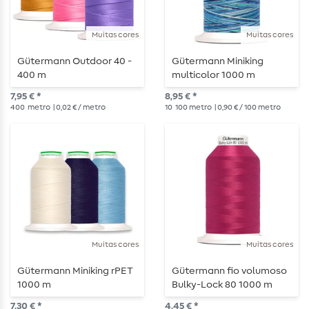
Muitas cores
Muitas cores
Gütermann Outdoor 40 -
Gütermann Miniking
400 m
multicolor 1000 m
7,95 € *
8,95 € *
400
metro
| 0,02 € / metro
10
100 metro
| 0,90 € / 100 metro
Muitas cores
Muitas cores
Gütermann Miniking rPET
Gütermann fio volumoso
1000 m
Bulky-Lock 80 1000 m
7,30 € *
4,45 € *