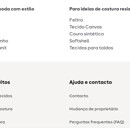
moda com estilo
Para ideias de costura resi
Feltro
Tecido Canvas
Couro sintético
unho
Softshell
nit
Tecidos para toldos
itos
Ajuda e contacto
tecidos
Contacto
costura
Mudança de proprietário
ura
Perguntas frequentes (FAQ)