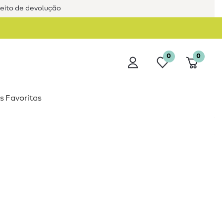
reito de devolução
0
0
s Favoritas