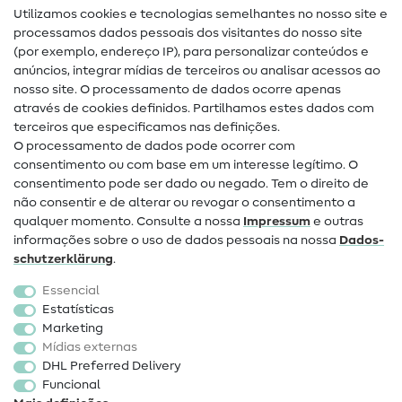
Utilizamos cookies e tecnologias semelhantes no nosso site e
Glossário de costura
processamos dados pessoais dos visitantes do nosso site
(por exemplo, endereço IP), para personalizar conteúdos e
Guias de costura
anúncios, integrar mídias de terceiros ou analisar acessos ao
nosso site. O processamento de dados ocorre apenas
Ajuda e contacto
através de cookies definidos. Partilhamos estes dados com
terceiros que especificamos nas definições.
Contacto
O processamento de dados pode ocorrer com
Mudança de proprietário
consentimento ou com base em um interesse legítimo. O
consentimento pode ser dado ou negado. Tem o direito de
Perguntas frequentes (FAQ)
não consentir e de alterar ou revogar o consentimento a
qualquer momento. Consulte a nossa
Impressum
e outras
Direito de cancelamento
informações sobre o uso de dados pessoais na nossa
Dados­
Popular
schutz­erklärung
.
Essencial
Tecidos
Estatísticas
Marketing
Acessórios de costura
Mídias externas
Promoção
DHL Preferred Delivery
Funcional