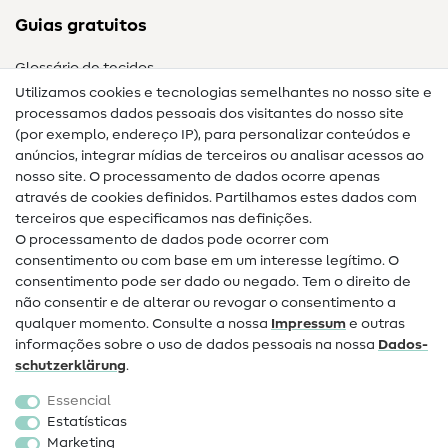
Guias gratuitos
Glossário de tecidos
Utilizamos cookies e tecnologias semelhantes no nosso site e
Glossário de costura
processamos dados pessoais dos visitantes do nosso site
(por exemplo, endereço IP), para personalizar conteúdos e
Guias de costura
anúncios, integrar mídias de terceiros ou analisar acessos ao
nosso site. O processamento de dados ocorre apenas
Ajuda e contacto
através de cookies definidos. Partilhamos estes dados com
terceiros que especificamos nas definições.
Contacto
O processamento de dados pode ocorrer com
Mudança de proprietário
consentimento ou com base em um interesse legítimo. O
consentimento pode ser dado ou negado. Tem o direito de
Perguntas frequentes (FAQ)
não consentir e de alterar ou revogar o consentimento a
qualquer momento. Consulte a nossa
Impressum
e outras
Direito de cancelamento
informações sobre o uso de dados pessoais na nossa
Dados­
Popular
schutz­erklärung
.
Essencial
Tecidos
Estatísticas
Marketing
Acessórios de costura