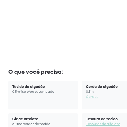
O que você precisa:
Tecido de algodão
Corda de algodão
0,5m liso e/ou estampado
0,5m
Cordas
Giz de alfaiate
Tesoura de tecido
ou marcador de tecido
Tesouras de alfaiate