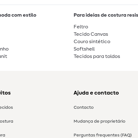
moda com estilo
Para ideias de costura resi
Feltro
Tecido Canvas
Couro sintético
unho
Softshell
nit
Tecidos para toldos
itos
Ajuda e contacto
tecidos
Contacto
costura
Mudança de proprietário
ura
Perguntas frequentes (FAQ)