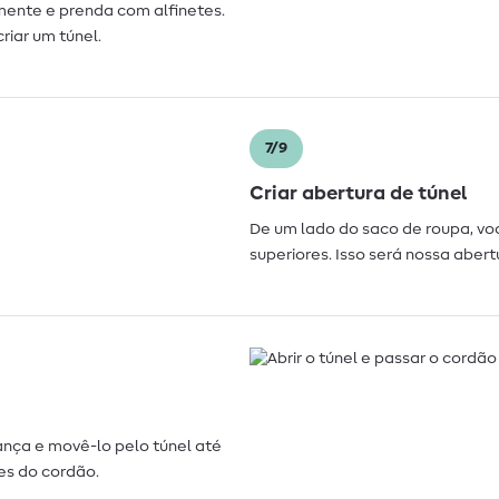
ente e prenda com alfinetes.
riar um túnel.
7/9
Criar abertura de túnel
De um lado do saco de roupa, vo
superiores. Isso será nossa abert
ança e movê-lo pelo túnel até
es do cordão.