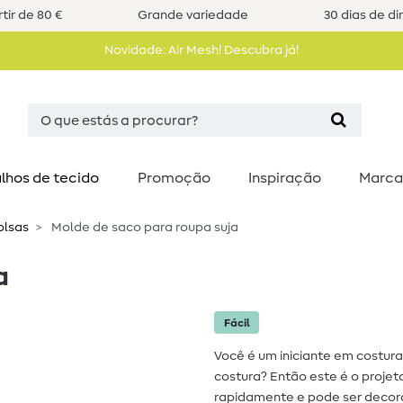
tir de 80 €
Grande variedade
30 dias de di
Novidade: Air Mesh! Descubra já!
lhos de tecido
Promoção
Inspiração
Marca
olsas
Molde de saco para roupa suja
a
Fácil
Você é um iniciante em costur
costura? Então este é o projet
rapidamente e pode ser decora