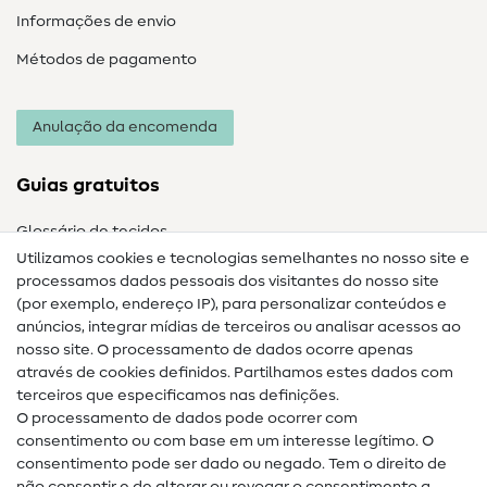
Informações de envio
Métodos de pagamento
Anulação da encomenda
Guias gratuitos
Glossário de tecidos
Utilizamos cookies e tecnologias semelhantes no nosso site e
Glossário de costura
processamos dados pessoais dos visitantes do nosso site
(por exemplo, endereço IP), para personalizar conteúdos e
Guias de costura
anúncios, integrar mídias de terceiros ou analisar acessos ao
nosso site. O processamento de dados ocorre apenas
Ajuda e contacto
através de cookies definidos. Partilhamos estes dados com
terceiros que especificamos nas definições.
Contacto
O processamento de dados pode ocorrer com
Mudança de proprietário
consentimento ou com base em um interesse legítimo. O
consentimento pode ser dado ou negado. Tem o direito de
Perguntas frequentes (FAQ)