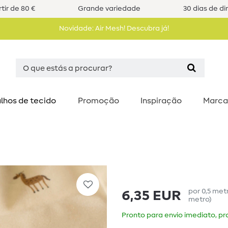
tir de 80 €
Grande variedade
30 dias de di
Novidade: Air Mesh! Descubra já!
lhos de tecido
Promoção
Inspiração
Marca
por
0,5
met
6,35 EUR
metro
)
Pronto para envio imediato, pra