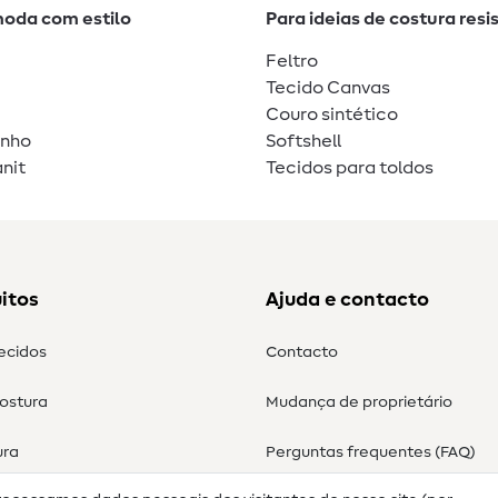
moda com estilo
Para ideias de costura resi
Feltro
Tecido Canvas
Couro sintético
unho
Softshell
nit
Tecidos para toldos
itos
Ajuda e contacto
tecidos
Contacto
costura
Mudança de proprietário
ura
Perguntas frequentes (FAQ)