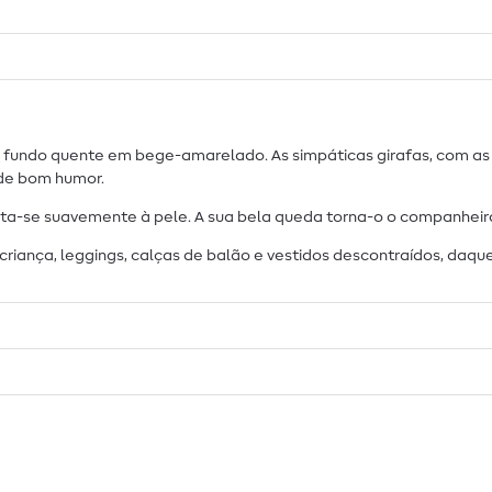
m fundo quente em bege-amarelado. As simpáticas girafas, com as
 de bom humor.
-se suavemente à pele. A sua bela queda torna-o o companheiro pe
iança, leggings, calças de balão e vestidos descontraídos, daque