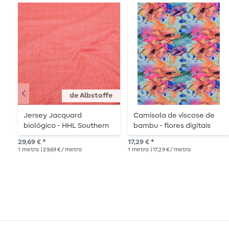
de Albstoffe
Jersey Jacquard
Camisola de viscose de
biológico - HHL Southern
bambu - flores digitais
Ease Mosaic Knit 3D
aguarela menta
29,69 € *
17,29 € *
Vermelho
1
metro
| 29,69 € / metro
1
metro
| 17,29 € / metro