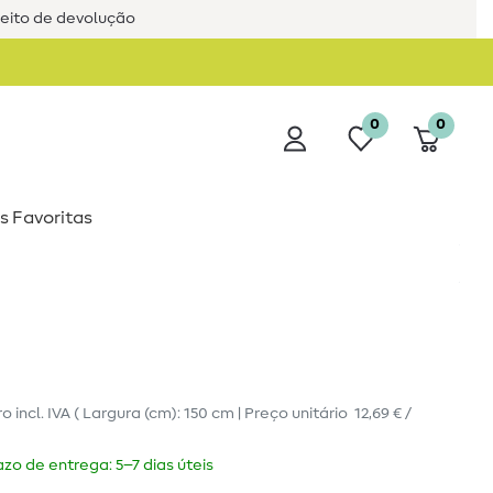
reito de devolução
0
0
s Favoritas
ro
incl. IVA
( Largura (cm): 150 cm | Preço unitário
12,69 € /
zo de entrega: 5–7 dias úteis