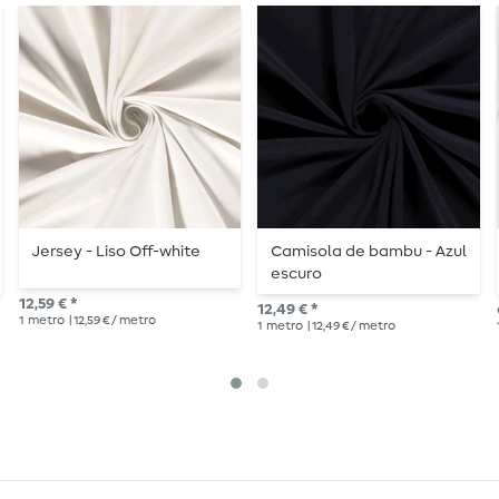
Jersey - Liso Off-white
Camisola de bambu - Azul
escuro
12,59 € *
12,49 € *
1
metro
| 12,59 € / metro
1
metro
| 12,49 € / metro