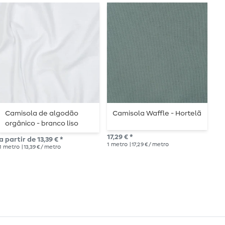
Camisola de algodão
Camisola Waffle - Hortelã
C
orgânico - branco liso
V
17,29 € *
a partir de 13,39 € *
12,
1
metro
| 17,29 € / metro
1
metro
| 13,39 € / metro
1
me