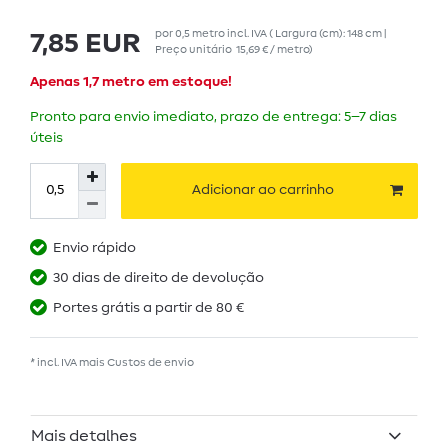
por
0,5
metro
incl. IVA
( Largura (cm): 148 cm |
7,85 EUR
Preço unitário
15,69 € / metro
)
Apenas 1,7 metro em estoque!
Pronto para envio imediato, prazo de entrega: 5–7 dias
úteis
Adicionar ao carrinho
Envio rápido
30 dias de direito de devolução
Portes grátis a partir de 80 €
* incl. IVA mais
Custos de envio
Mais detalhes