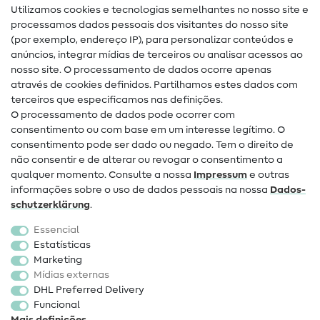
Utilizamos cookies e tecnologias semelhantes no nosso site e
Glossário de costura
processamos dados pessoais dos visitantes do nosso site
(por exemplo, endereço IP), para personalizar conteúdos e
Guias de costura
anúncios, integrar mídias de terceiros ou analisar acessos ao
nosso site. O processamento de dados ocorre apenas
Ajuda e contacto
através de cookies definidos. Partilhamos estes dados com
terceiros que especificamos nas definições.
Contacto
O processamento de dados pode ocorrer com
Mudança de proprietário
consentimento ou com base em um interesse legítimo. O
consentimento pode ser dado ou negado. Tem o direito de
Perguntas frequentes (FAQ)
não consentir e de alterar ou revogar o consentimento a
qualquer momento. Consulte a nossa
Impressum
e outras
Direito de cancelamento
informações sobre o uso de dados pessoais na nossa
Dados­
Popular
schutz­erklärung
.
Essencial
Tecidos
Estatísticas
Marketing
Acessórios de costura
Mídias externas
Promoção
DHL Preferred Delivery
Funcional