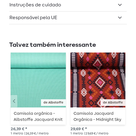
Instruções de cuidado
Responsável pela UE
Talvez também interessante
de Albstoffe
de Albstoffe
Camisola orgânica -
Camisola Jacquard
C
Albstoffe Jacquard Knit
Orgânica - Midnight Sky
H
Malha Turquesa
Rust
I
26,39 € *
29,69 € *
26,
E
1
metro
| 26,39 € / metro
1
metro
| 29,69 € / metro
1
me