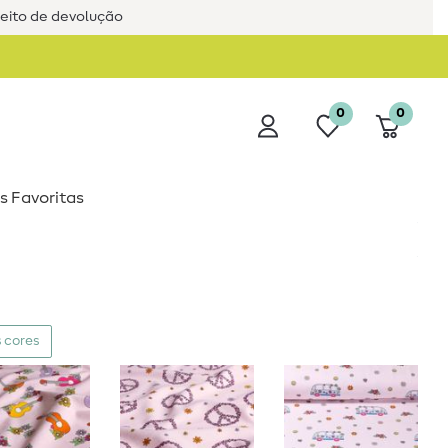
reito de devolução
0
0
s Favoritas
 cores