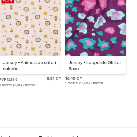
-30%
Jersey - Animais da safari
Jersey - Leopardo Glitter
C
salmão
Roxo
V
8,81 € *
16,49 € *
15,
PVP 12,59 €
1
metro
| 16,49 € / metro
1
me
1
metro
| 8,81 € / metro