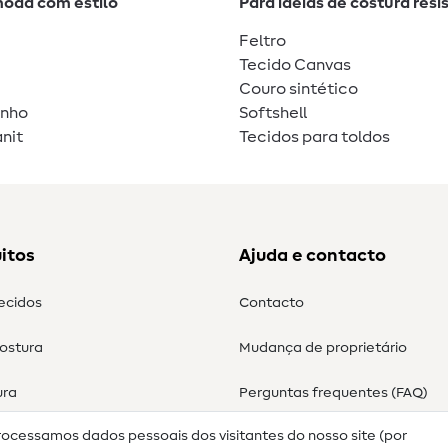
moda com estilo
Para ideias de costura resi
Feltro
Tecido Canvas
Couro sintético
unho
Softshell
nit
Tecidos para toldos
itos
Ajuda e contacto
tecidos
Contacto
costura
Mudança de proprietário
ura
Perguntas frequentes (FAQ)
rocessamos dados pessoais dos visitantes do nosso site (por
Direito de cancelamento