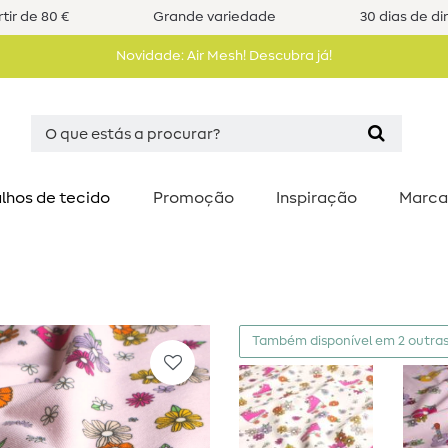
tir de 80 €
Grande variedade
30 dias de di
Novidade: Air Mesh! Descubra já!
lhos de tecido
Promoção
Inspiração
Marca
Também disponível em 2 outras