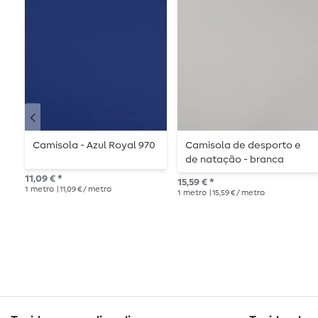
Camisola - Azul Royal 970
Camisola de desporto e
de natação - branca
11,09 € *
15,59 € *
1
metro
| 11,09 € / metro
1
metro
| 15,59 € / metro