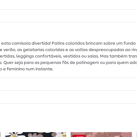
m esta camisola divertida! Patins coloridos brincam sobre um fun
e verão, as gelatarias coloridas e as voltas despreocupadas ao ri
ertidas, leggings confortáveis, vestidos ou saias. Mas também tra
s. Quer seja para as pequenas fãs de patinagem ou para quem ador
o e feminino num instante.