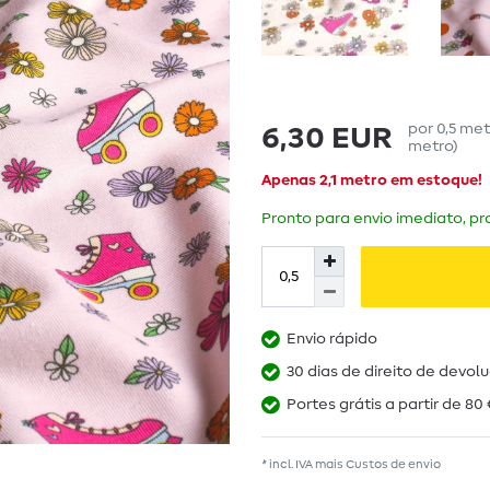
por
0,5
met
6,30 EUR
metro
)
Apenas 2,1 metro em estoque!
Pronto para envio imediato, pra
Envio rápido
30 dias de direito de devol
Portes grátis a partir de 80 
* incl. IVA mais
Custos de envio