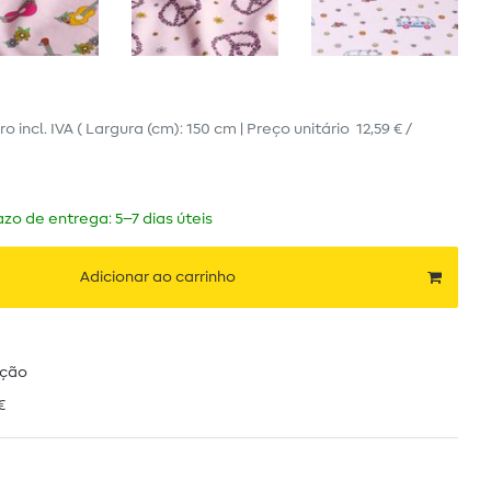
ro
incl. IVA
( Largura (cm): 150 cm | Preço unitário
12,59 € /
zo de entrega: 5–7 dias úteis
Adicionar ao carrinho
ução
€