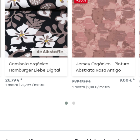
-50%
de Albstoffe
Camisola orgânica -
Jersey Orgânico - Pintura
Hamburger Liebe Digital
Abstrata Rosa Antigo
Print Preto
26,79 € *
9,00 € *
PVP 17,99 €
1
metro
| 26,79 € / metro
1
metro
| 9,00 € / metro