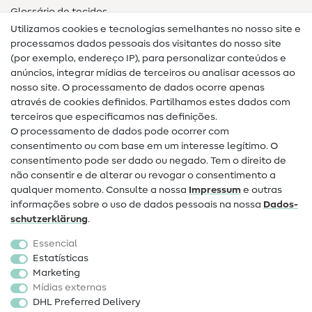
Glossário de tecidos
Utilizamos cookies e tecnologias semelhantes no nosso site e
Glossário de costura
processamos dados pessoais dos visitantes do nosso site
(por exemplo, endereço IP), para personalizar conteúdos e
Guias de costura
anúncios, integrar mídias de terceiros ou analisar acessos ao
Ajuda e contacto
nosso site. O processamento de dados ocorre apenas
através de cookies definidos. Partilhamos estes dados com
terceiros que especificamos nas definições.
Contacto
O processamento de dados pode ocorrer com
Mudança de proprietário
consentimento ou com base em um interesse legítimo. O
consentimento pode ser dado ou negado. Tem o direito de
Perguntas frequentes (FAQ)
não consentir e de alterar ou revogar o consentimento a
qualquer momento. Consulte a nossa
Impressum
e outras
Direito de cancelamento
informações sobre o uso de dados pessoais na nossa
Dados­
Popular
schutz­erklärung
.
Essencial
Tecidos
Estatísticas
Marketing
Acessórios de costura
Mídias externas
Promoção
DHL Preferred Delivery