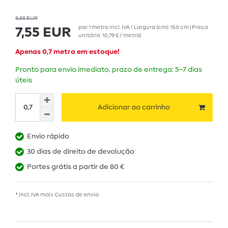
8,88 EUR
por
1
metro
incl. IVA
( Largura (cm): 150 cm | Preço
7,55 EUR
unitário
10,79 € / metro
)
Apenas 0,7 metro em estoque!
Pronto para envio imediato, prazo de entrega: 5–7 dias
úteis
Adicionar ao carrinho
Envio rápido
30 dias de direito de devolução
Portes grátis a partir de 80 €
* incl. IVA mais
Custos de envio