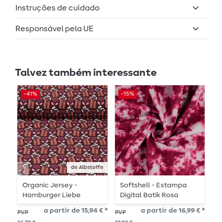
Instruções de cuidado
Responsável pela UE
Talvez também interessante
-41%
-15%
-
de Albstoffe
Organic Jersey -
Softshell - Estampa
J
Hamburger Liebe
Digital Batik Rosa
l
Digital Print Glossy
r
a partir de 15,94 € *
a partir de 16,99 € *
PVP
PVP
PV
Petit Bloom Jersey