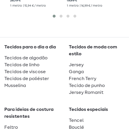
26,79 €
19,99 €
17,5
Bordeaux
1
metro
| 15,94 € / metro
1
metro
| 16,99 € / metro
1
me
Tecidos para o dia a dia
Tecidos de moda com
estilo
Tecidos de algodão
Tecidos de linho
Jersey
Tecidos de viscose
Ganga
Tecidos de poliéster
French Terry
Musselina
Tecido de punho
Jersey Romanit
Para ideias de costura
Tecidos especiais
resistentes
Tencel
Feltro
Bouclé