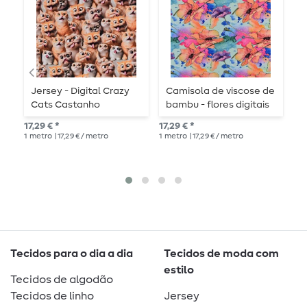
Jersey - Digital Crazy
Camisola de viscose de
J
Cats Castanho
bambu - flores digitais
aguarela menta
11,
17,29 € *
17,29 € *
1
me
1
metro
| 17,29 € / metro
1
metro
| 17,29 € / metro
Tecidos para o dia a dia
Tecidos de moda com
estilo
Tecidos de algodão
Tecidos de linho
Jersey