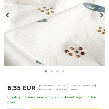
por
0,5
metro
incl. IVA
( Largura (cm): 150 cm |
6,35 EUR
Preço unitário
12,69 € / metro
)
Pronto para envio imediato, prazo de entrega: 5–7 dias
úteis