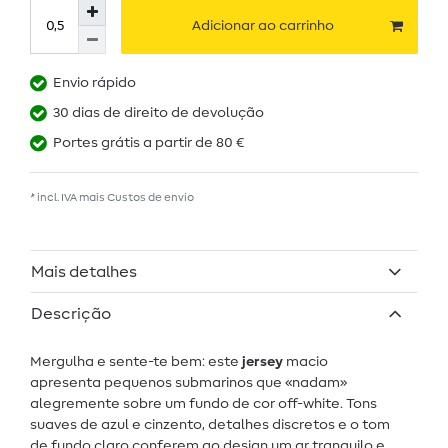
Adicionar ao carrinho
Envio rápido
30 dias de direito de devolução
Portes grátis a partir de 80 €
* incl. IVA mais
Custos de envio
Mais detalhes
Descrição
Mergulha e sente-te bem: este
jersey
macio
apresenta pequenos submarinos que «nadam»
alegremente sobre um fundo de cor off-white. Tons
suaves de azul e cinzento, detalhes discretos e o tom
de fundo claro conferem ao design um ar tranquilo e