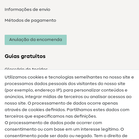
Informações de envio
Métodos de pagamento
Anulação da encomenda
Guias gratuitos
Glossário de tecidos
Utilizamos cookies e tecnologias semelhantes no nosso site e
Glossário de costura
processamos dados pessoais dos visitantes do nosso site
(por exemplo, endereço IP), para personalizar conteúdos e
Guias de costura
anúncios, integrar mídias de terceiros ou analisar acessos ao
Ajuda e contacto
nosso site. O processamento de dados ocorre apenas
através de cookies definidos. Partilhamos estes dados com
terceiros que especificamos nas definições.
Contacto
O processamento de dados pode ocorrer com
Mudança de proprietário
consentimento ou com base em um interesse legítimo. O
consentimento pode ser dado ou negado. Tem o direito de
Perguntas frequentes (FAQ)