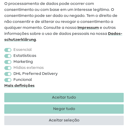
O processamento de dados pode ocorrer com
Mudança de proprietário
consentimento ou com base em um interesse legítimo. O
consentimento pode ser dado ou negado. Tem o direito de
Perguntas frequentes (FAQ)
não consentir e de alterar ou revogar o consentimento a
qualquer momento. Consulte a nossa
Impressum
e outras
Direito de cancelamento
informações sobre o uso de dados pessoais na nossa
Dados­
Popular
schutz­erklärung
.
Essencial
Tecidos
Estatísticas
Marketing
Acessórios de costura
Mídias externas
Promoção
DHL Preferred Delivery
Funcional
Mais definições
Aceitar tudo
Negar tudo
Informações legais
Proteção de dados
Termos e
condições
Direito de rescisão
Aceitar seleção
Direitos de autor 2026 SewIY GmbH