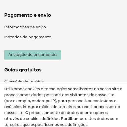
Pagamento e envio
Informações de envio
Métodos de pagamento
Anulação da encomenda
Guias gratuitos
Glossário de tecidos
Utilizamos cookies e tecnologias semelhantes no nosso site e
Glossário de costura
processamos dados pessoais dos visitantes do nosso site
(por exemplo, endereço IP), para personalizar conteúdos e
Guias de costura
anúncios, integrar mídias de terceiros ou analisar acessos ao
Ajuda e contacto
nosso site. O processamento de dados ocorre apenas
através de cookies definidos. Partilhamos estes dados com
terceiros que especificamos nas definições.
Contacto