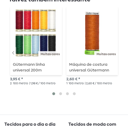
Muitas cores
Muitas cores
Gütermann linha
Máquina de costura
G
universal 200m
universal Gütermann
1
rPET 100m
3,95 € *
2,60 € *
7,3
2
100 metro
| 1,98 € / 100 metro
1
100 metro
| 2,60 € / 100 metro
10
1
Tecidos para o dia a dia
Tecidos de moda com